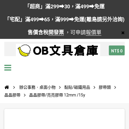
「超商」滿299➡30，滿499➡免運
「宅配」滿499➡65，滿999➡免運(離島請另外洽詢)
售價含稅
開發票
，可申請
報價單
NT$ 0
辦公事務．桌面小物
黏貼/磁鐵用品
膠帶類
晶晶膠帶
晶晶膠帶/亮亮膠帶 12mm /15y