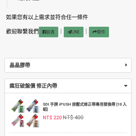
如果您有以上需求並符合任一條件
歡迎聯繫我們
｜
｜
臉書
LINE
郵件
晶晶膠帶
瘋狂破盤價 修正內帶
SDI 手牌 iPUSH 按壓式修正帶專用替換帶 [10 入
組]
NT$ 400
NT$ 220