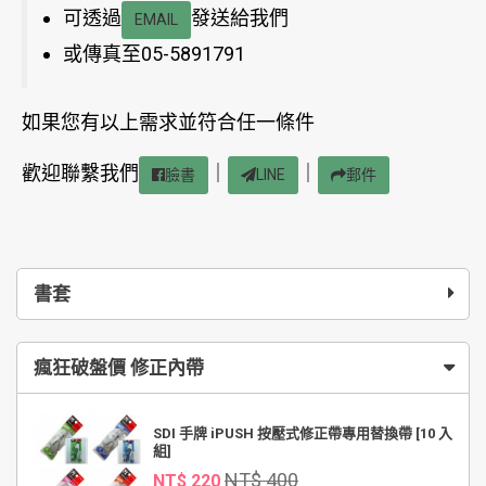
可透過
發送給我們
EMAIL
或傳真至05-5891791
如果您有以上需求並符合任一條件
歡迎聯繫我們
｜
｜
臉書
LINE
郵件
書套
瘋狂破盤價 修正內帶
SDI 手牌 iPUSH 按壓式修正帶專用替換帶 [10 入
組]
NT$ 400
NT$ 220