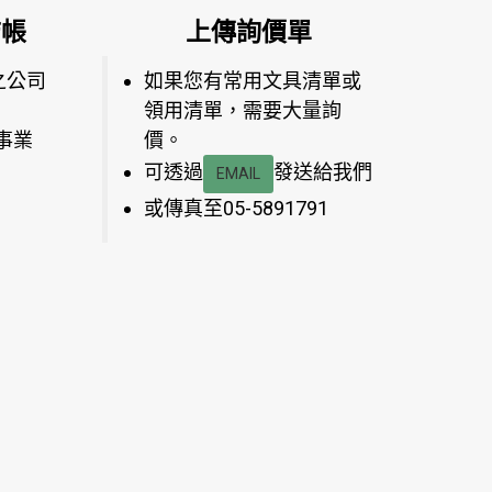
結帳
上傳詢價單
之公司
如果您有常用文具清單或
領用清單，需要大量詢
事業
價。
可透過
發送給我們
EMAIL
或傳真至05-5891791