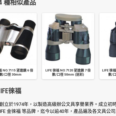
4 種相似產品
福 NO.7115 望遠鏡 6 倍
LIFE 徠福 NO.7120 望遠鏡 7 倍
LIFE 徠福
數/口徑 30mm
數/口徑 50mm (迷彩)
數/口
IFE徠福
創立於1974年，以製造高級辦公文具享譽業界。成立初時，
G LIFE 金徠福 等品牌，迄今以逾40年，產品遍及各文具