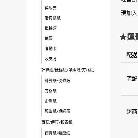
契約書
現加入
活頁帳紙
單據類
★運
傳票
考勤卡
配送
收支簿
計算紙/便條紙/單線簿/方格紙
宅配
計算紙/便條紙
方格紙
企劃紙
超商
報告紙/單線簿
事務/傳真/報表紙
傳真紙/熱感紙