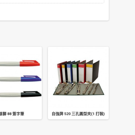
雄獅 88 簽字筆
自強牌 520 三孔圓型夾(1 打裝)