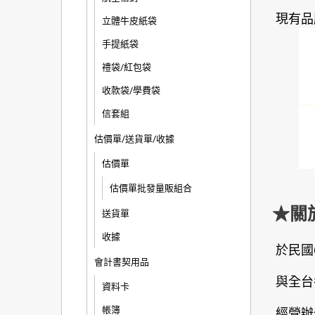
現有品
立體牛皮紙袋
手提紙袋
禮袋/紅包袋
收款袋/學費袋
信套組
估價單/送貨單/收據
估價單
估價單批發量販組合
★關
送貨單
收據
於民國
會計書契用品
與全台
資料卡
帳簿
經營辦