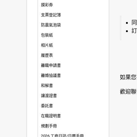
摸彩券
支票登記簿
同
防震氣泡袋
訂
包裝紙
相片紙
履歷表
離職申請書
離婚協議書
如果您
和解書
歡迎聯
讓渡證書
委託書
在職證明書
規劃手冊
2026 工商日誌/日曆手冊