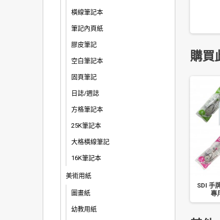
橫線筆記本
筆記內頁紙
膠皮筆記
購買
空白筆記本
固頁筆記
日誌/週誌
方格筆記本
25K筆記本
大格橫線筆記
16K筆記本
美術用紙
SDI 手
圖畫紙
專用
幼教用紙