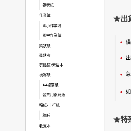
報表紙
作業簿
★出
國小作業簿
國中作業簿
備
獎狀紙
獎狀夾
出
剪貼簿/素描本
急
複寫紙
A4複寫紙
如
發票用複寫紙
稿紙/十行紙
稿紙
★特
收支本