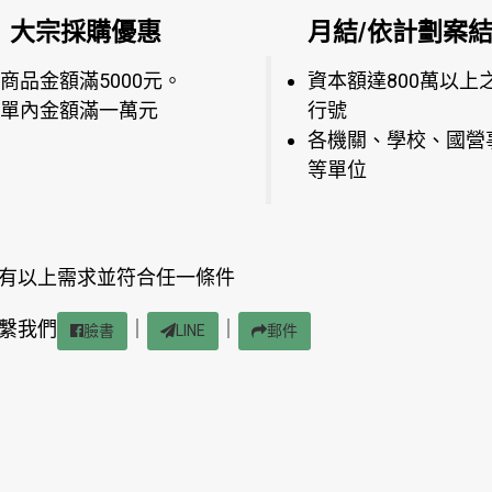
大宗採購優惠
月結/依計劃案
商品金額滿5000元。
資本額達800萬以上
單內金額滿一萬元
行號
各機關、學校、國營
等單位
有以上需求並符合任一條件
繫我們
｜
｜
臉書
LINE
郵件