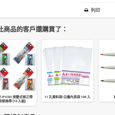
列印
此商品的客戶還購買了：
牌 iPUSH 按壓式修正帶
11 孔資料袋/白邊內頁袋 100 入
替換帶 [10 入組]