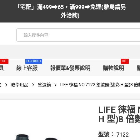
「宅配」滿499➡65，滿999➡免運(離島請另
外洽詢)
HOT!
FACEBOOK
HOT
具
線上客服
報價單&發票說明
購物說明
品
教學用品
望遠鏡
LIFE 徠福 NO.7122 望遠鏡(迷彩 H 型)8
LIFE 徠福
H 型)8 
型號：
7122