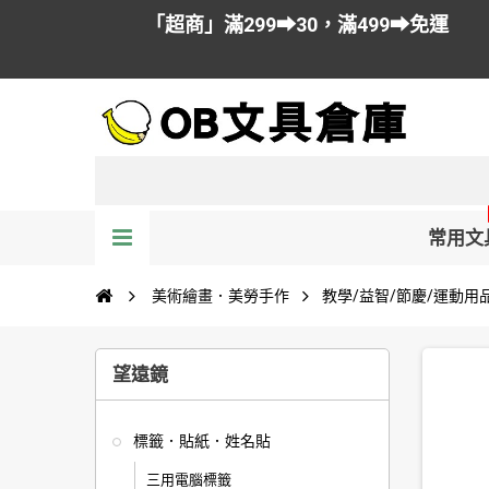
「超商」滿299➡30，滿499➡免運
常用文
美術繪畫．美勞手作
教學/益智/節慶/運動用
望遠鏡
標籤．貼紙．姓名貼
三用電腦標籤