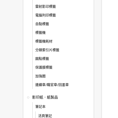
雷射影印標籤
電腦列印標籤
自黏標籤
標籤機
標籤機耗材
分類索引片標籤
圓點標籤
保護膜標籤
加強圈
連續章/職官章/回墨章
影印紙．紙製品
筆記本
活頁筆記