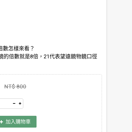
倍數怎樣來看？
的倍數就是8倍，21代表望遠鏡物鏡口徑
NT$ 800
加入購物車