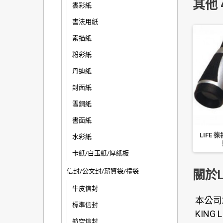
其他 
雲彩紙
書法用紙
素描紙
粉彩紙
丹迪紙
封面紙
雪銅紙
書面紙
LIFE 徠
水彩紙
卡紙/白玉紙/厚紙板
信封/公文封/薪資袋/禮袋
關於L
牛皮信封
本公司
標準信封
KIN
航空信封