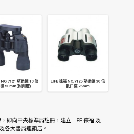
 NO.7121 望遠鏡 10 倍
LIFE 徠福 NO.7125 望遠鏡 30 倍
徑 50mm(附刻度)
數口徑 25mm
即向中央標準局註冊，建立 LIFE 徠福 及
公司及各大書局連鎖店。