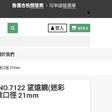
售價含稅
開發票
，可申請
報價單
登入
NT$ 0
關於我們
 倍數口徑 21mm
 NO.7122 望遠鏡(迷彩
倍數口徑 21mm