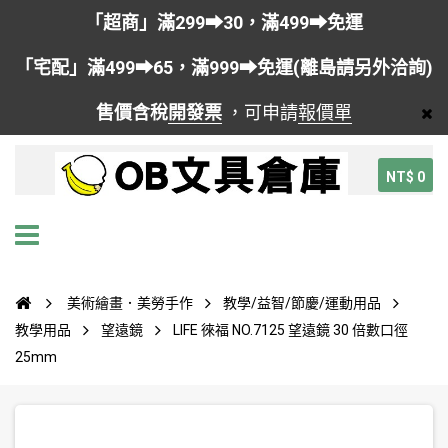
「超商」滿299➡30，滿499➡免運
「宅配」滿499➡65，滿999➡免運(離島請另外洽詢)
售價含稅
開發票
，可申請
報價單
NT$ 0
美術繪畫．美勞手作
教學/益智/節慶/運動用品
教學用品
望遠鏡
LIFE 徠福 NO.7125 望遠鏡 30 倍數口徑
25mm