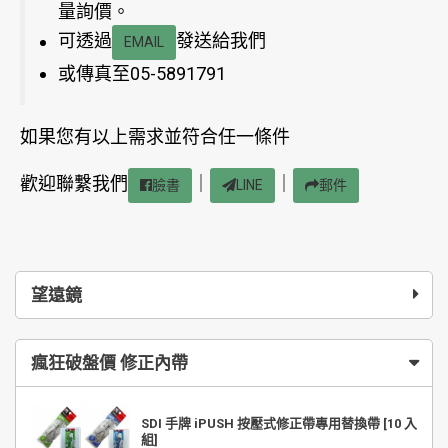
量詢價。
可透過
發送給我們
EMAIL
或傳真至05-5891791
如果您有以上需求並符合任一條件
歡迎聯繫我們
｜
｜
臉書
LINE
郵件
望遠鏡
瘋狂破盤價 修正內帶
SDI 手牌 iPUSH 按壓式修正帶專用替換帶 [10 入
組]