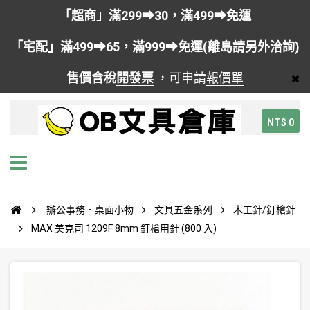
「超商」滿299➡30，滿499➡免運
「宅配」滿499➡65，滿999➡免運(離島請另外洽詢)
售價含稅
開發票
，可申請
報價單
NT$ 0
辦公事務．桌面小物
文具五金系列
木工針/釘槍針
MAX 美克司 1209F 8mm 釘槍用針 (800 入)