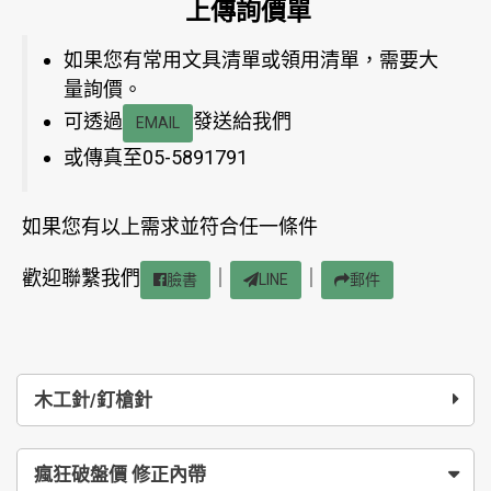
上傳詢價單
如果您有常用文具清單或領用清單，需要大
量詢價。
可透過
發送給我們
EMAIL
或傳真至05-5891791
如果您有以上需求並符合任一條件
歡迎聯繫我們
｜
｜
臉書
LINE
郵件
木工針/釘槍針
瘋狂破盤價 修正內帶