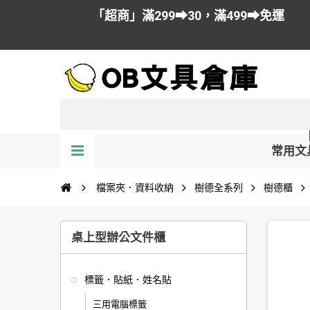
「超商」滿299➡30，滿499➡免運
常用文
檔案夾．資料收納
樹德全系列
樹德櫃
桌上型辦公文件櫃
標籤．貼紙．姓名貼
三用電腦標籤