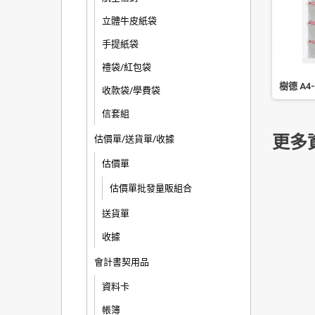
立體牛皮紙袋
手提紙袋
禮袋/紅包袋
-210H A4 桌上型樹德櫃
樹德 A3-106P A3 桌上型樹德櫃
樹德 A4
收款袋/學費袋
(福利品)
信套組
更多
估價單/送貨單/收據
估價單
估價單批發量販組合
送貨單
收據
會計書契用品
資料卡
帳簿