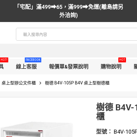
「宅配」滿499➡65，滿999➡免運(離島請另
外洽詢)
HOT!
FACEBOOK
HOT
具
線上客服
報價單&發票說明
購物說明
桌上型辦公文件櫃
樹德 B4V-105P B4V 桌上型樹德櫃
樹德 B4V-
櫃
型號：
B4V-105