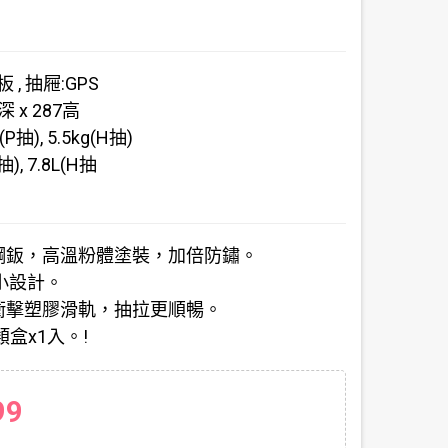
 , 抽屜:GPS
0深 x 287高
(P抽), 5.5kg(H抽)
抽), 7.8L(H抽
鋅鋼鈑，高溫粉體塗裝，加倍防鏽。
大小設計。
耐衝擊塑膠滑軌，抽拉更順暢。
分類盒x1入。!
99