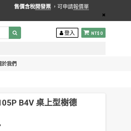
售價含稅
開發票
，可申請
報價單
登入
NT$ 0
關於我們
105P B4V 桌上型樹德
P