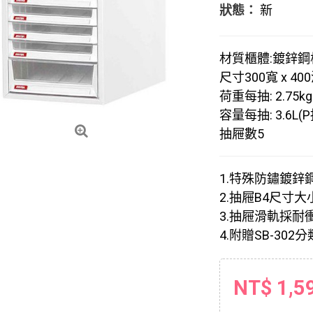
狀態：
新
材質
櫃體:鍍鋅鋼板
尺寸
300寬 x 40
荷重
每抽: 2.75kg
容量
每抽: 3.6L(P
抽屜數
5
1.特殊防鏽鍍
2.抽屜B4尺寸
3.抽屜滑軌採
4.附贈SB-302
NT$ 1,5