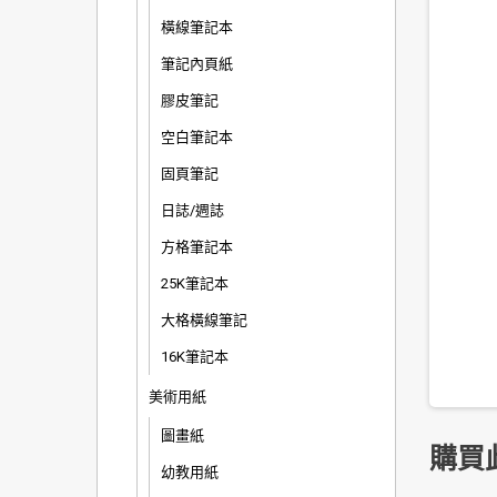
橫線筆記本
筆記內頁紙
膠皮筆記
空白筆記本
固頁筆記
日誌/週誌
方格筆記本
25K筆記本
大格橫線筆記
16K筆記本
美術用紙
圖畫紙
購買
幼教用紙