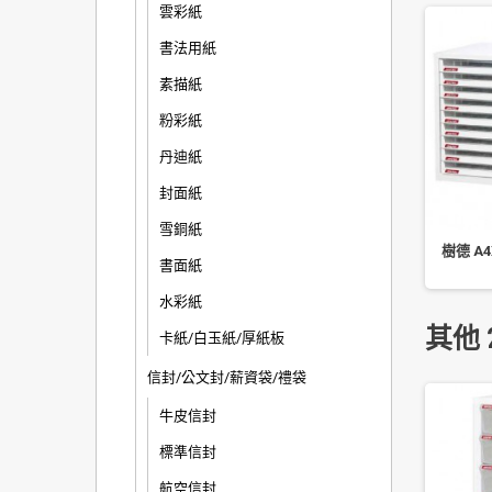
雲彩紙
書法用紙
素描紙
粉彩紙
丹迪紙
封面紙
雪銅紙
手牌 圓型迴紋針 0702E /
PLUS 10 號 訂書針 20 盒裝
樹德 A4
書面紙
8mm (600 入/盒)
水彩紙
其他 
卡紙/白玉紙/厚紙板
信封/公文封/薪資袋/禮袋
牛皮信封
標準信封
航空信封