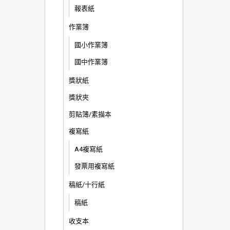
報表紙
作業簿
國小作業簿
國中作業簿
獎狀紙
獎狀夾
剪貼簿/素描本
複寫紙
A4複寫紙
發票用複寫紙
稿紙/十行紙
稿紙
收支本