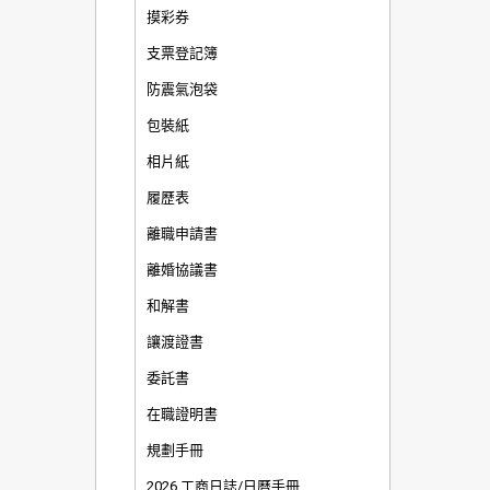
摸彩券
支票登記簿
防震氣泡袋
包裝紙
相片紙
履歷表
離職申請書
離婚協議書
和解書
讓渡證書
委託書
在職證明書
規劃手冊
2026 工商日誌/日曆手冊