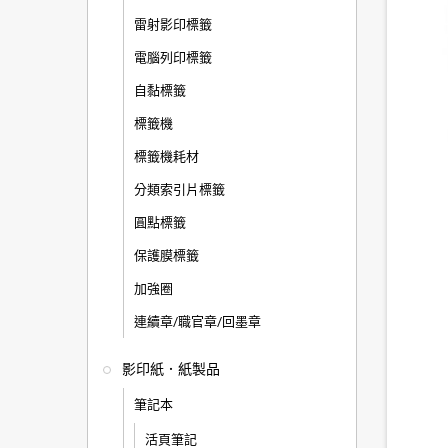
雷射影印標籤
電腦列印標籤
自黏標籤
標籤機
標籤機耗材
分類索引片標籤
圓點標籤
保護膜標籤
加強圈
連續章/職官章/回墨章
影印紙．紙製品
筆記本
活頁筆記