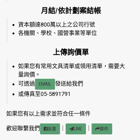
月結/依計劃案結帳
資本額達800萬以上之公司行號
各機關、學校、國營事業等單位
上傳詢價單
如果您有常用文具清單或領用清單，需要大
量詢價。
可透過
發送給我們
EMAIL
或傳真至05-5891791
如果您有以上需求並符合任一條件
歡迎聯繫我們
｜
｜
臉書
LINE
郵件