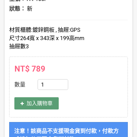
狀態：
新
材質
櫃體:鍍鋅鋼板 , 抽屜:GPS
尺寸
264寬 x 343深 x 199高mm
抽屜數
3
NT$ 789
數量
加入購物車
注意！該商品不支援現金貨到付款，付款方