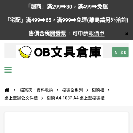
「超商」滿299➡30，滿499➡免運
「宅配」滿499➡65，滿999➡免運(離島請另外洽詢)
售價含稅
開發票
，可申請
報價單
NT$ 0
檔案夾．資料收納
樹德全系列
樹德櫃
桌上型辦公文件櫃
樹德 A4-103P A4 桌上型樹德櫃