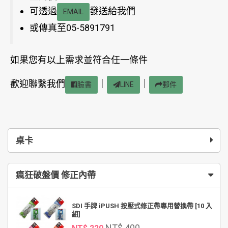
可透過
發送給我們
EMAIL
或傳真至05-5891791
如果您有以上需求並符合任一條件
歡迎聯繫我們
｜
｜
臉書
LINE
郵件
桌卡
瘋狂破盤價 修正內帶
SDI 手牌 iPUSH 按壓式修正帶專用替換帶 [10 入
組]
NT$ 400