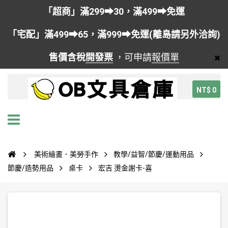
「超商」滿299➡30，滿499➡免運
「宅配」滿499➡65，滿999➡免運(離島請另外洽詢)
售價含稅
開發票
，可申請
報價單
NT$ 0
美術繪畫．美勞手作
教學/益智/節慶/運動用品
節慶/造勢用品
桌卡
宏吉 燙金謝卡-喜