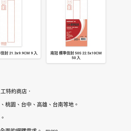
封 21.3x9.9CM 9 入
南冠 標準信封 50S 22.5x10CM
南冠 80
50 入
員工特約商店．
、桃園、台中、高雄、台南等地。
。
全面的網購需求。
...more...