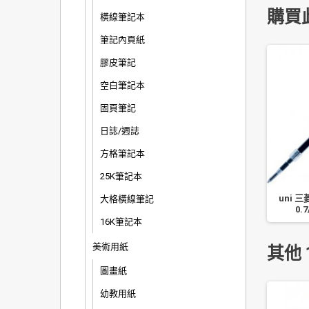
購買
橫線筆記本
筆記內頁紙
膠皮筆記
空白筆記本
固頁筆記
日誌/週誌
方格筆記本
25K筆記本
60S 利貼 狠黏 可再貼便條
鹿頭 OPP 透明膠帶
uni 
大格橫線筆記
橫格)(101x152mm)
18mm*40Y(36M) 8 入/組
0.
16K筆記本
美術用紙
其他 
圖畫紙
幼教用紙