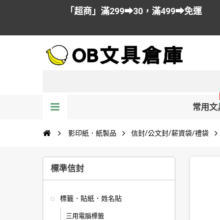
「超商」滿299➡30，滿499➡免運
常用文
影印紙．紙製品
信封/公文封/薪資袋/禮袋
標準信封
標籤．貼紙．姓名貼
三用電腦標籤