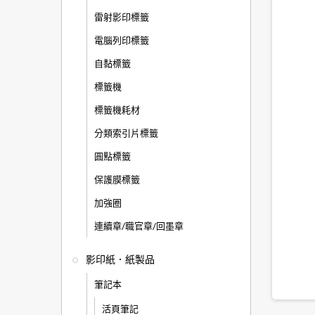
雷射影印標籤
電腦列印標籤
自黏標籤
標籤機
標籤機耗材
分類索引片標籤
圓點標籤
保護膜標籤
加強圈
連續章/職官章/回墨章
影印紙．紙製品
筆記本
活頁筆記