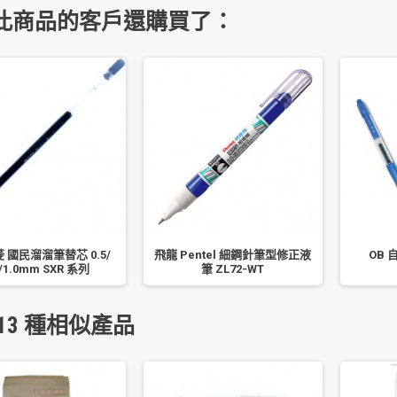
此商品的客戶還購買了：
三菱 國民溜溜筆替芯 0.5/
飛龍 Pentel 細鋼針筆型修正液
OB 
7/1.0mm SXR 系列
筆 ZL72-WT
13 種相似產品