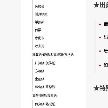
★出
契約書
活頁帳紙
單據類
備
傳票
出
考勤卡
收支簿
急
計算紙/便條紙/單線簿/方格紙
計算紙/便條紙
如
方格紙
企劃紙
★特
報告紙/單線簿
事務/傳真/報表紙
傳真紙/熱感紙