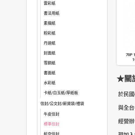
雲彩紙
書法用紙
素描紙
粉彩紙
丹迪紙
封面紙
K 黃牛皮標準信封/中式信
珠友 15K 黃牛皮標準信封/中式
70P
封袋-2 入
信封袋-9 入
1
雪銅紙
書面紙
★關
水彩紙
卡紙/白玉紙/厚紙板
於民國
信封/公文封/薪資袋/禮袋
與全台
牛皮信封
經營辦
標準信封
航空信封
現加入