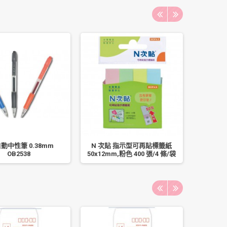
自動中性筆 0.38mm
N 次貼 指示型可再貼標籤紙
利百代 5
OB2538
50x12mm,粉色 400 張/4 條/袋