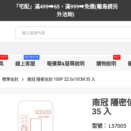
「宅配」滿499➡65，滿999➡免運(離島請另
外洽詢)
HOT!
FACEBOOK
HOT
具
線上客服
報價單&發票說明
購物說明
標準信封
南冠 隱密信封 100P 22.5x10CM 35 入
南冠 隱密信封
35 入
型號：
L57005