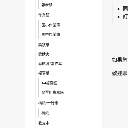
報表紙
同
作業簿
訂
國小作業簿
國中作業簿
獎狀紙
獎狀夾
如果您
剪貼簿/素描本
歡迎聯
複寫紙
A4複寫紙
發票用複寫紙
稿紙/十行紙
稿紙
收支本