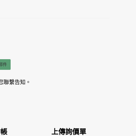
郵件
您聯繫告知。
結帳
上傳詢價單