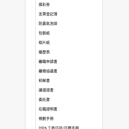
摸彩券
支票登記簿
防震氣泡袋
包裝紙
相片紙
履歷表
離職申請書
離婚協議書
和解書
讓渡證書
委託書
在職證明書
規劃手冊
2026 工商日誌/日曆手冊