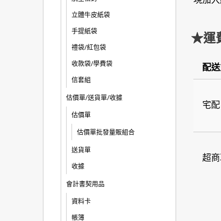
立體牛皮紙袋
手提紙袋
★運
禮袋/紅包袋
收款袋/學費袋
配送
信套組
估價單/送貨單/收據
宅配
估價單
估價單批發量販組合
送貨單
超商
收據
會計書契用品
資料卡
帳簿