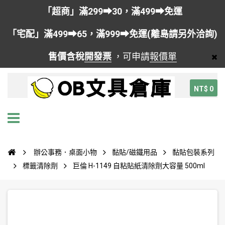
「超商」滿299➡30，滿499➡免運
「宅配」滿499➡65，滿999➡免運(離島請另外洽詢)
售價含稅
開發票
，可申請
報價單
NT$ 0
辦公事務．桌面小物
黏貼/磁鐵用品
黏貼包裝系列
標籤清除劑
巨倫 H-1149 自粘貼紙清除劑大容量 500ml