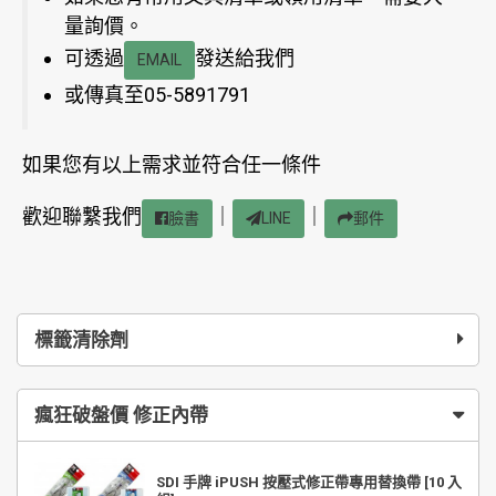
量詢價。
可透過
發送給我們
EMAIL
或傳真至05-5891791
如果您有以上需求並符合任一條件
歡迎聯繫我們
｜
｜
臉書
LINE
郵件
標籤清除劑
瘋狂破盤價 修正內帶
SDI 手牌 iPUSH 按壓式修正帶專用替換帶 [10 入