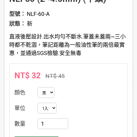
型號：
NLF-60-A
狀態：
新
直液後壓設計.出水均勻不斷水.筆蓋未蓋兩~三小
時都不乾涸，筆記距離為一般油性筆的兩倍最實
惠，並通過SGS檢驗.安全無毒
NT$ 32
NT$ 45
顏色
單位
數量