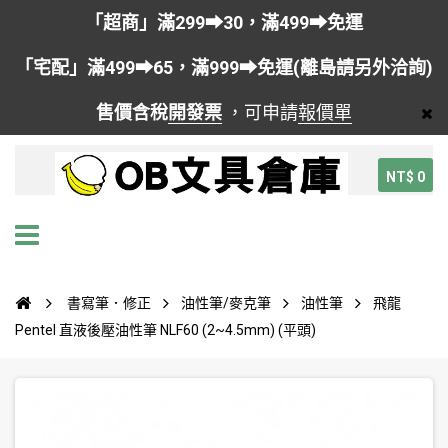
「超商」滿299➡30，滿499➡免運
「宅配」滿499➡65，滿999➡免運(離島請另外洽詢)
售價含稅
開發票
，可申請
報價單
NT$ 0
書寫筆．修正
油性筆/麥克筆
油性筆
飛龍
Pentel 直液後壓油性筆 NLF60 (2~4.5mm) (平頭)