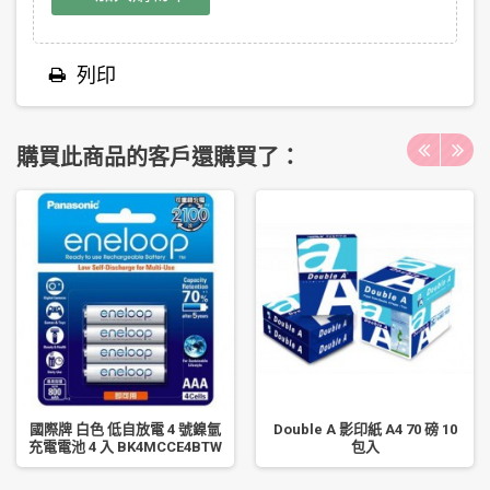
列印
購買此商品的客戶還購買了：
國際牌 白色 低自放電 4 號鎳氫
Double A 影印紙 A4 70 磅 10
充電電池 4 入 BK4MCCE4BTW
包入