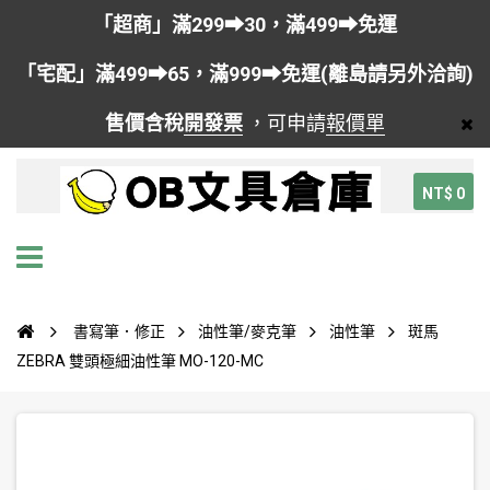
「超商」滿299➡30，滿499➡免運
「宅配」滿499➡65，滿999➡免運(離島請另外洽詢)
售價含稅
開發票
，可申請
報價單
NT$ 0
書寫筆．修正
油性筆/麥克筆
油性筆
斑馬
ZEBRA 雙頭極細油性筆 MO-120-MC