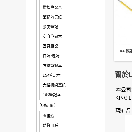
橫線筆記本
筆記內頁紙
膠皮筆記
空白筆記本
固頁筆記
LIFE
日誌/週誌
方格筆記本
關於L
25K筆記本
大格橫線筆記
本公司
16K筆記本
KIN
美術用紙
現有品
圖畫紙
幼教用紙