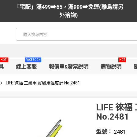
「宅配」滿499➡65，滿999➡免運(離島請另
外洽詢)
HOT!
FACEBOOK
HOT
具
線上客服
報價單&發票說明
購物說明
LIFE 徠福 工業用.實驗用溫度計 No.2481
LIFE 徠
No.2481
型號：
2481