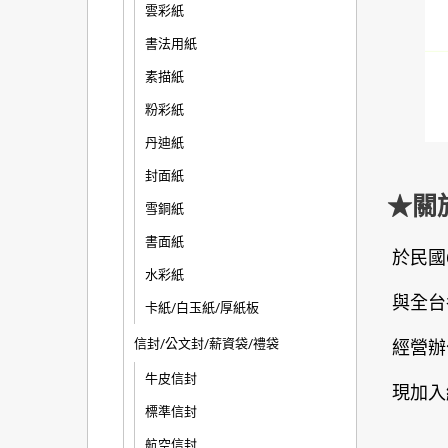
雲彩紙
書法用紙
素描紙
粉彩紙
丹迪紙
封面紙
★關
雪銅紙
書面紙
於民國
水彩紙
與全台
卡紙/白玉紙/厚紙板
信封/公文封/薪資袋/禮袋
經營辦
牛皮信封
現加入
標準信封
航空信封