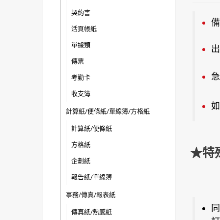
契約書
備
活頁帳紙
單據類
出
傳票
急
考勤卡
收支簿
如
計算紙/便條紙/單線簿/方格紙
計算紙/便條紙
方格紙
★特
企劃紙
報告紙/單線簿
事務/傳真/報表紙
同
傳真紙/熱感紙