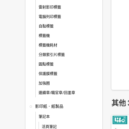
雷射影印標籤
電腦列印標籤
自黏標籤
標籤機
標籤機耗材
分類索引片標籤
圓點標籤
保護膜標籤
加強圈
連續章/職官章/回墨章
其他 
影印紙．紙製品
筆記本
活頁筆記