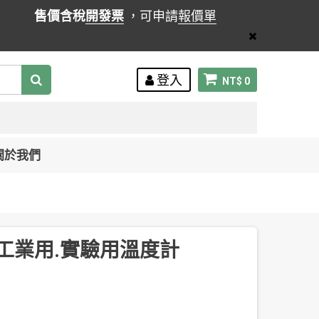
售價含稅
開發票
，可申請
報價單
登入
NT$ 0
關於我們
福 工業用.實驗用溫度計