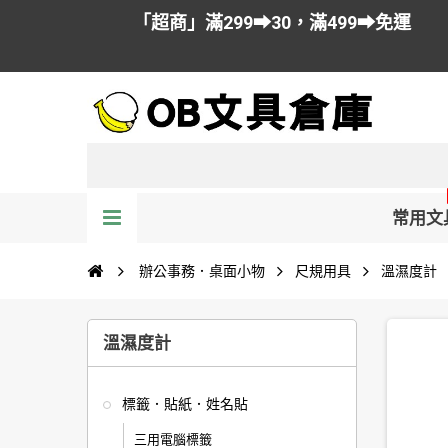
「超商」滿299➡30，滿499➡免運
常用文
辦公事務．桌面小物
尺規用具
溫濕度計
溫濕度計
標籤．貼紙．姓名貼
三用電腦標籤