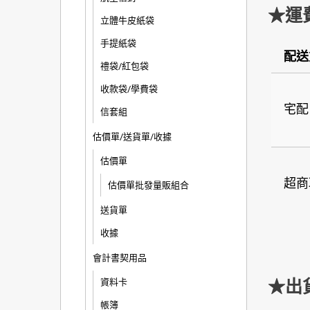
★運
立體牛皮紙袋
手提紙袋
配送
禮袋/紅包袋
收款袋/學費袋
宅配
信套組
估價單/送貨單/收據
估價單
超商
估價單批發量販組合
送貨單
收據
會計書契用品
★出
資料卡
帳簿