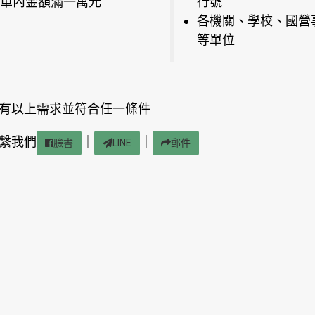
單內金額滿一萬元
行號
各機關、學校、國營
等單位
有以上需求並符合任一條件
繫我們
｜
｜
臉書
LINE
郵件