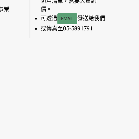
領用清單，需要大量詢
事業
價。
可透過
發送給我們
EMAIL
或傳真至05-5891791