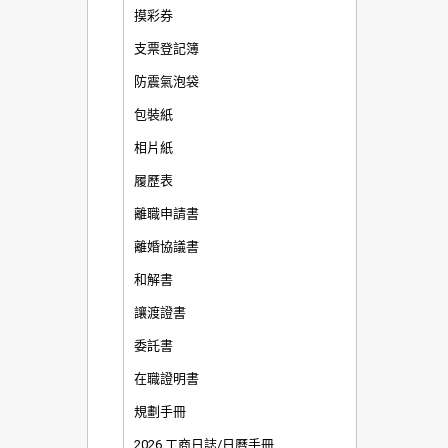
摸彩券
支票登記簿
防震氣泡袋
包裝紙
相片紙
履歷表
離職申請書
離婚協議書
和解書
讓渡證書
委託書
在職證明書
規劃手冊
2026 工商日誌/日曆手冊