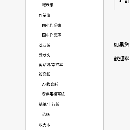
訂
報表紙
作業簿
國小作業簿
國中作業簿
如果您
獎狀紙
獎狀夾
歡迎聯
剪貼簿/素描本
複寫紙
A4複寫紙
發票用複寫紙
稿紙/十行紙
稿紙
收支本