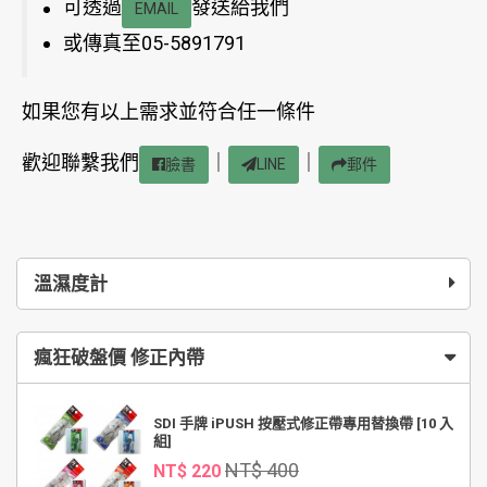
可透過
發送給我們
EMAIL
或傳真至05-5891791
如果您有以上需求並符合任一條件
歡迎聯繫我們
｜
｜
臉書
LINE
郵件
溫濕度計
瘋狂破盤價 修正內帶
SDI 手牌 iPUSH 按壓式修正帶專用替換帶 [10 入
組]
NT$ 400
NT$ 220