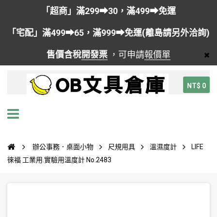
「超商」滿299➡30，滿499➡免運
「宅配」滿499➡65，滿999➡免運(離島請另外洽詢)
售價含稅
開發票
，可申請
報價單
NT$ 0
辦公事務．桌面小物
尺規用具
溫濕度計
LIFE
徠福 工業用.實驗用溫度計 No.2483