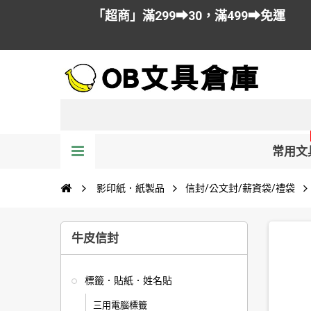
「超商」滿299➡30，滿499➡免運
常用文
影印紙．紙製品
信封/公文封/薪資袋/禮袋
牛皮信封
標籤．貼紙．姓名貼
三用電腦標籤