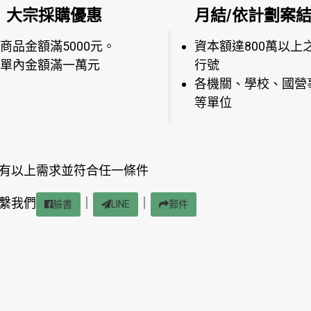
大宗採購優惠
月結/依計劃案
商品金額滿5000元。
資本額達800萬以上
單內金額滿一萬元
行號
各機關、學校、國營
等單位
有以上需求並符合任一條件
繫我們
｜
｜
臉書
LINE
郵件