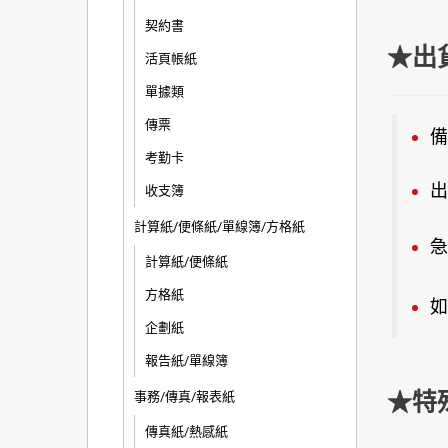
契約書
★出
活頁帳紙
單據類
傳票
備
考勤卡
出
收支簿
計算紙/便條紙/單線簿/方格紙
急
計算紙/便條紙
方格紙
如
企劃紙
報告紙/單線簿
★特
事務/傳真/報表紙
傳真紙/熱感紙