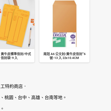
5K 黃牛皮標準信封/中式
南冠 A6 公文封/黃牛皮信封“6
南冠 長 
信封袋-9 入
號-13 入 22x10.4CM
“7 號
員工特約商店．
、桃園、台中、高雄、台南等地。
。