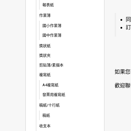
報表紙
作業簿
同
國小作業簿
訂
國中作業簿
獎狀紙
獎狀夾
剪貼簿/素描本
如果您
複寫紙
歡迎聯
A4複寫紙
發票用複寫紙
稿紙/十行紙
稿紙
收支本