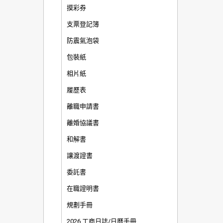
摸彩券
支票登記簿
防震氣泡袋
包裝紙
相片紙
履歷表
離職申請書
離婚協議書
和解書
讓渡證書
委託書
在職證明書
規劃手冊
2026 工商日誌/日曆手冊