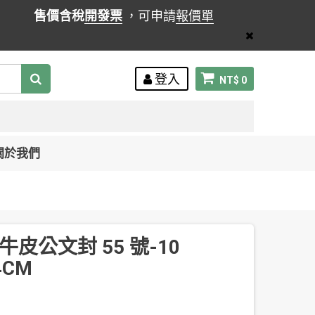
售價含稅
開發票
，可申請
報價單
登入
NT$ 0
關於我們
赤牛皮公文封 55 號-10
4CM