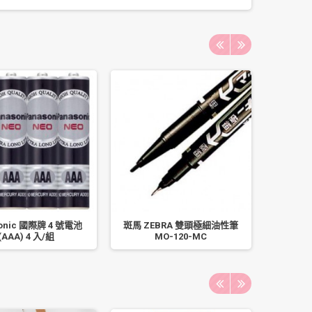
onic 國際牌 4 號電池
斑馬 ZEBRA 雙頭極細油性筆
雷鳥 LT
(AAA) 4 入/組
MO-120-MC
器/封