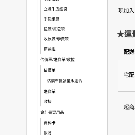
立體牛皮紙袋
現加入
手提紙袋
禮袋/紅包袋
★運
收款袋/學費袋
信套組
配送
估價單/送貨單/收據
估價單
宅配
估價單批發量販組合
送貨單
收據
超商
會計書契用品
資料卡
帳簿