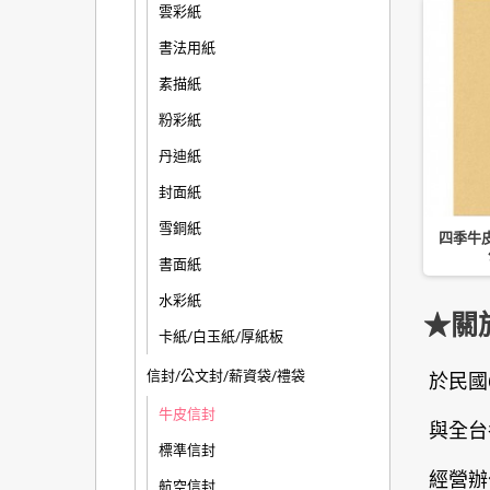
雲彩紙
書法用紙
素描紙
粉彩紙
丹迪紙
封面紙
雪銅紙
0 元 A4 公文封/黃牛皮信
南冠 B5 公文封/黃牛皮信封“3
四季牛皮
號-4 入 32.4x22.9CM
號-5 入 27.7x21.6CM
書面紙
水彩紙
★關
卡紙/白玉紙/厚紙板
信封/公文封/薪資袋/禮袋
於民國
牛皮信封
與全台
標準信封
經營辦
航空信封