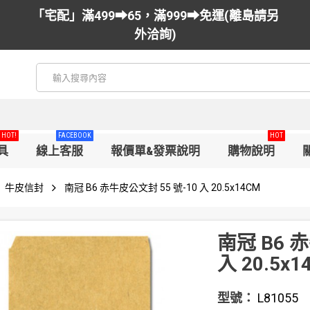
「宅配」滿499➡65，滿999➡免運(離島請另
外洽詢)
HOT!
FACEBOOK
HOT
具
線上客服
報價單&發票說明
購物說明
牛皮信封
南冠 B6 赤牛皮公文封 55 號-10 入 20.5x14CM
南冠 B6 
入 20.5x1
型號：
L81055