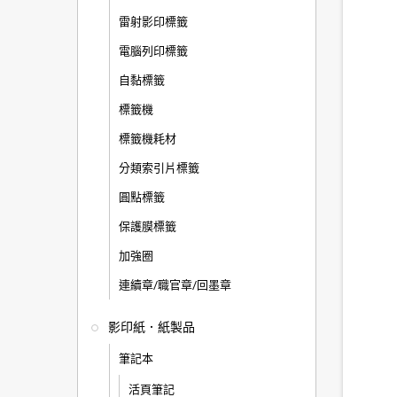
雷射影印標籤
電腦列印標籤
自黏標籤
標籤機
標籤機耗材
分類索引片標籤
圓點標籤
保護膜標籤
加強圈
連續章/職官章/回墨章
影印紙．紙製品
筆記本
活頁筆記