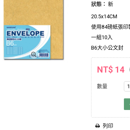
狀態：
新
20.5x14CM
使用84磅紙張印
一組10入
B6大小公文封
NT$ 14
數量
列印