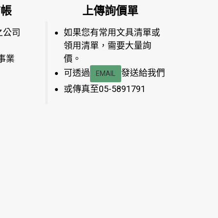
結帳
上傳詢價單
之公司
如果您有常用文具清單或
領用清單，需要大量詢
事業
價。
可透過
發送給我們
EMAIL
或傳真至05-5891791