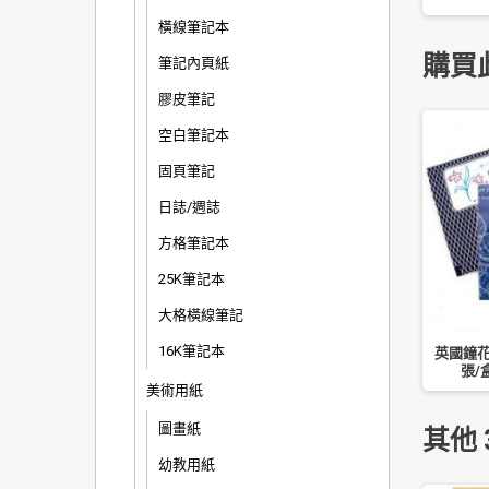
橫線筆記本
購買
筆記內頁紙
膠皮筆記
空白筆記本
固頁筆記
日誌/週誌
方格筆記本
25K筆記本
大格橫線筆記
16K筆記本
0 元 A4 公文封/黃牛皮信
SIMBALION 雄獅 HG-50-1/膠
英國鐘花 
號-5 入 32.4x22.9CM
水/合成糊/50cc
張/盒
美術用紙
圖畫紙
其他 
幼教用紙