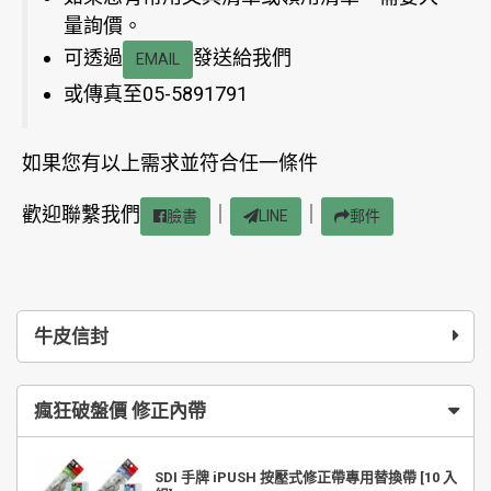
量詢價。
可透過
發送給我們
EMAIL
或傳真至05-5891791
如果您有以上需求並符合任一條件
歡迎聯繫我們
｜
｜
臉書
LINE
郵件
牛皮信封
瘋狂破盤價 修正內帶
SDI 手牌 iPUSH 按壓式修正帶專用替換帶 [10 入