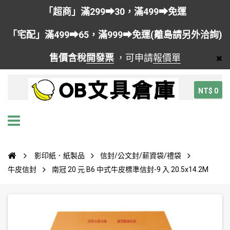
「超商」滿299➡30，滿499➡免運
「宅配」滿499➡65，滿999➡免運(離島請另外洽詢)
售價含稅
開發票
，可申請
報價單
NT$ 0
影印紙．紙製品
信封/公文封/薪資袋/禮袋
牛皮信封
南冠 20 元 B6 中式牛皮標準信封-9 入 20.5x14.2M