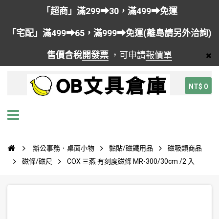
「超商」滿299➡30，滿499➡免運
「宅配」滿499➡65，滿999➡免運(離島請另外洽詢)
售價含稅
開發票
，可申請
報價單
NT$ 0
辦公事務．桌面小物
黏貼/磁鐵用品
磁吸類商品
磁條/磁尺
COX 三燕 有刻度磁條 MR-300/30cm /2 入