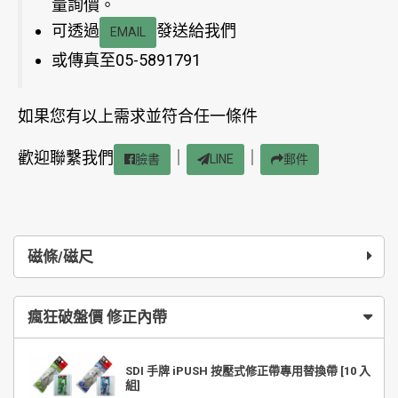
量詢價。
可透過
發送給我們
EMAIL
或傳真至05-5891791
如果您有以上需求並符合任一條件
歡迎聯繫我們
｜
｜
臉書
LINE
郵件
磁條/磁尺
瘋狂破盤價 修正內帶
SDI 手牌 iPUSH 按壓式修正帶專用替換帶 [10 入
組]