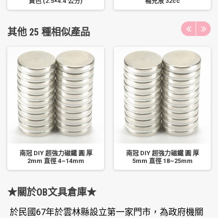
黃色 (2.5×4.4 公分)
補充液 32cc
其他 25 種相似產品
南冠 DIY 超強力磁鐵 圓 厚
南冠 DIY 超強力磁鐵 圓 厚
2mm 直徑 4~14mm
5mm 直徑 18~25mm
★關於OB文具倉庫★
於民國67年於雲林縣設立第一家門市，為政府機關