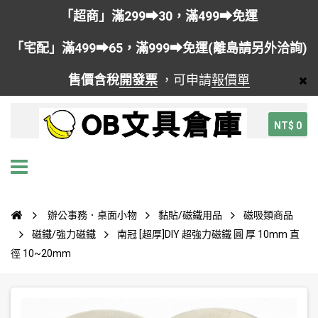
「超商」滿299➡30，滿499➡免運
「宅配」滿499➡65，滿999➡免運(離島請另外洽詢)
售價含稅
開發票
，可申請
報價單
NT$ 0
辦公事務．桌面小物
黏貼/磁鐵用品
磁吸類商品
磁鐵/強力磁鐵
南冠 [超厚]DIY 超強力磁鐵 圓 厚 10mm 直
徑 10~20mm