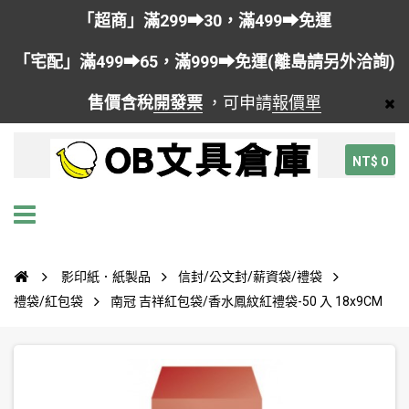
「超商」滿299➡30，滿499➡免運
「宅配」滿499➡65，滿999➡免運(離島請另外洽詢)
售價含稅
開發票
，可申請
報價單
NT$ 0
影印紙．紙製品
信封/公文封/薪資袋/禮袋
禮袋/紅包袋
南冠 吉祥紅包袋/香水鳳紋紅禮袋-50 入 18x9CM