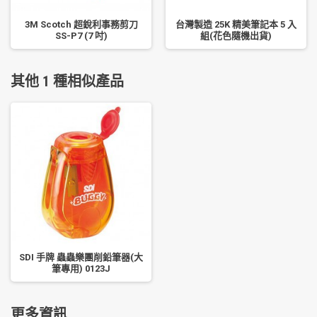
3M Scotch 超銳利事務剪刀
台灣製造 25K 精美筆記本 5 入
SS-P7 (7 吋)
組(花色隨機出貨)
其他 1 種相似產品
SDI 手牌 蟲蟲樂團削鉛筆器(大
筆專用) 0123J
更多資訊