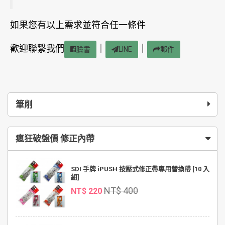
如果您有以上需求並符合任一條件
歡迎聯繫我們
｜
｜
臉書
LINE
郵件
筆削
瘋狂破盤價 修正內帶
SDI 手牌 iPUSH 按壓式修正帶專用替換帶 [10 入
組]
NT$ 400
NT$ 220