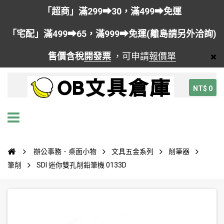
「超商」滿299➡30，滿499➡免運
「宅配」滿499➡65，滿999➡免運(離島請另外洽詢)
售價含稅
開發票
，可申請
報價單
NT$ 0
辦公事務．桌面小物
文具五金系列
削筆器
筆削
SDI 迷你雙孔削鉛筆機 0133D