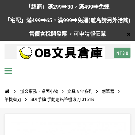
「超商」滿299➡30，滿499➡免運
「宅配」滿499➡65，滿999➡免運(離島請另外洽詢)
售價含稅
開發票
，可申請
報價單
NT$ 0
辦公事務．桌面小物
文具五金系列
削筆器
筆機替刃
SDI 手牌 手動削鉛筆機滾刀 0151B