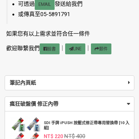
可透過
發送給我們
EMAIL
或傳真至05-5891791
如果您有以上需求並符合任一條件
歡迎聯繫我們
｜
｜
臉書
LINE
郵件
筆記內頁紙
瘋狂破盤價 修正內帶
SDI 手牌 iPUSH 按壓式修正帶專用替換帶 [10 入
組]
NT$ 400
NT$ 220