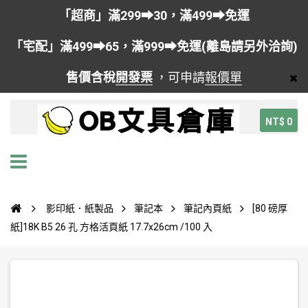
「超商」滿299➡30，滿499➡免運
「宅配」滿499➡65，滿999➡免運(離島請另外洽詢)
售價含稅
開發票
，可申請
報價單
NT$ 0
影印紙．紙製品
筆記本
筆記內頁紙
[80 磅厚
紙]18K B5 26 孔 方格活頁紙 17.7x26cm /100 入