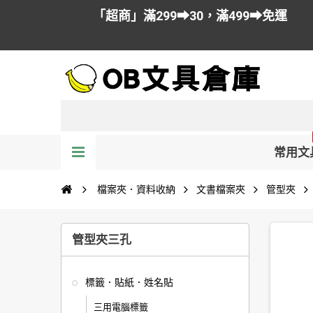
「超商」滿299➡30，滿499➡免運
常用文
檔案夾．資料收納
文書檔案夾
管型夾
管型夾三孔
標籤．貼紙．姓名貼
三用電腦標籤