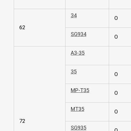
34
O
62
SG934
O
A3-35
35
O
MP-T35
O
MT35
O
72
SG935
O