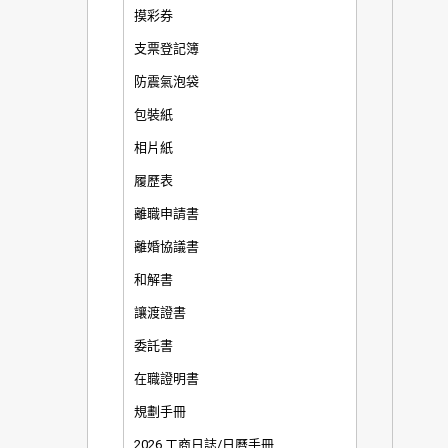
摸彩券
支票登記簿
防震氣泡袋
包裝紙
相片紙
履歷表
離職申請書
離婚協議書
和解書
讓渡證書
委託書
在職證明書
規劃手冊
2026 工商日誌/日曆手冊