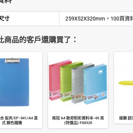
資料
尺寸
259X52X320mm。10
此商品的客戶還購買了：
聯合 板夾/EP-041/A4 直
南冠 A4 歐奇粉彩資料本-40 頁
雄獅 超
式 顏色隨機
(特價品) F00320