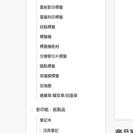
雷射影印標籤
電腦列印標籤
自黏標籤
標籤機
標籤機耗材
分類索引片標籤
圓點標籤
保護膜標籤
加強圈
連續章/職官章/回墨章
影印紙．紙製品
筆記本
活頁筆記