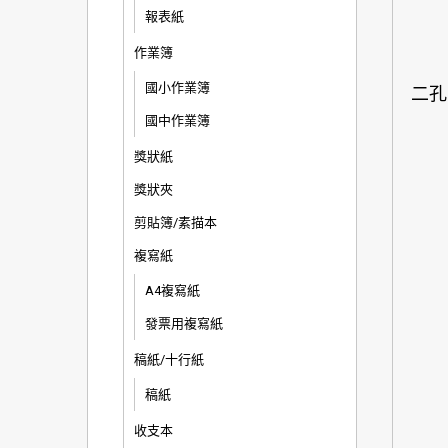
報表紙
作業簿
國小作業簿
二孔
國中作業簿
獎狀紙
獎狀夾
剪貼簿/素描本
複寫紙
A4複寫紙
發票用複寫紙
稿紙/十行紙
稿紙
收支本