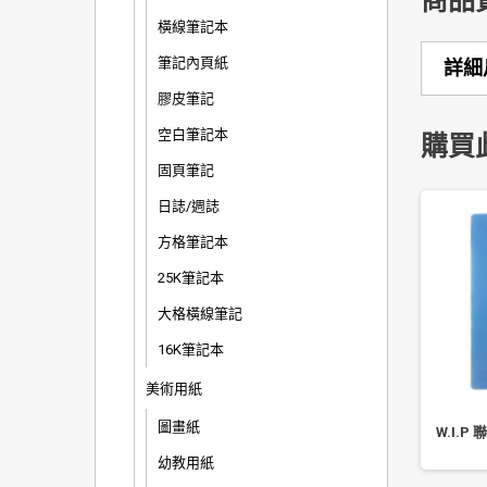
商品
橫線筆記本
筆記內頁紙
詳細
膠皮筆記
空白筆記本
購買
固頁筆記
日誌/週誌
方格筆記本
25K筆記本
大格橫線筆記
16K筆記本
美術用紙
圖畫紙
Pentel 側壓自動鉛筆
自強 STRONG 彩色粉筆 40 支
W.I.P 
D105T (0.5mm)
入
幼教用紙