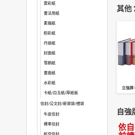
雲彩紙
其他 
書法用紙
素描紙
粉彩紙
丹迪紙
封面紙
雪銅紙
書面紙
水彩紙
37 三孔管型夾(1 打裝)
自強牌 C60 活頁資料簿 三孔管
立強牌 
卡紙/白玉紙/厚紙板
型夾
信封/公文封/薪資袋/禮袋
自強
牛皮信封
標準信封
依自
航空信封