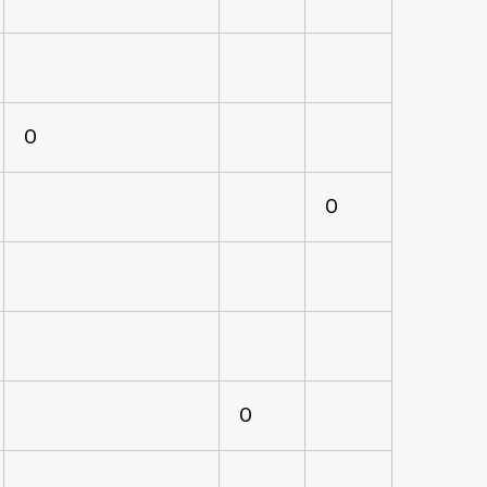
O
O
O