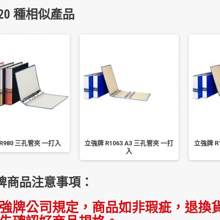
20 種相似產品
R980 三孔管夾 一打入
立強牌 R1063 A3 三孔管夾 一打
立強牌 R
入
牌商品注意事項：
強牌公司規定，商品如非瑕疵，退換貨