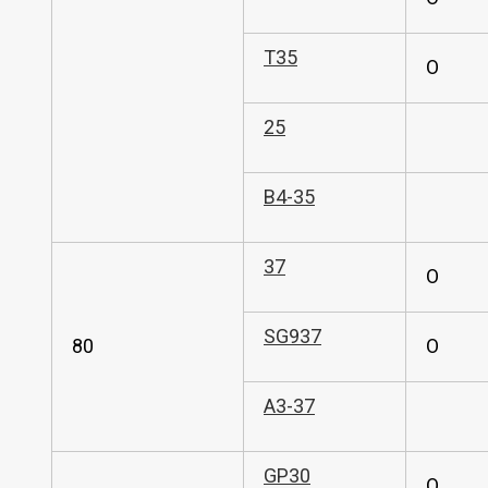
T35
O
25
B4-35
37
O
SG937
80
O
A3-37
GP30
O