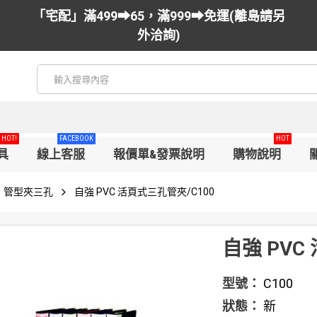
「宅配」滿499➡65，滿999➡免運(離島請另
外洽詢)
HOT!
FACEBOOK
HOT
具
線上客服
報價單&發票說明
購物說明
管型夾三孔
自強 PVC 活頁式三孔管夾/C100
自強 PVC
型號：
C100
狀態：
新