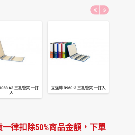
1083 A3 三孔管夾 一打
立強牌 R960-3 三孔管夾 一打入
立強牌 
入
一律扣除50%商品金額，下單