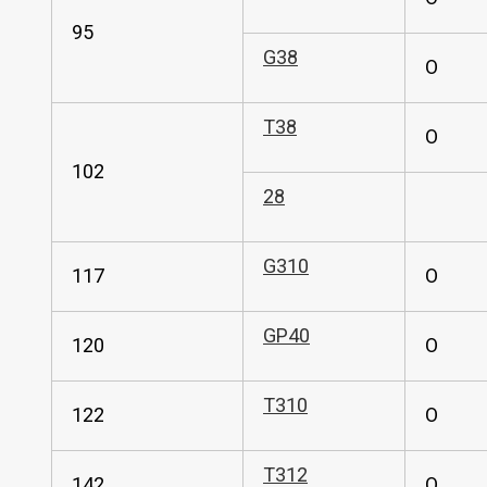
95
G38
O
T38
O
102
28
G310
117
O
GP40
120
O
T310
122
O
T312
142
O