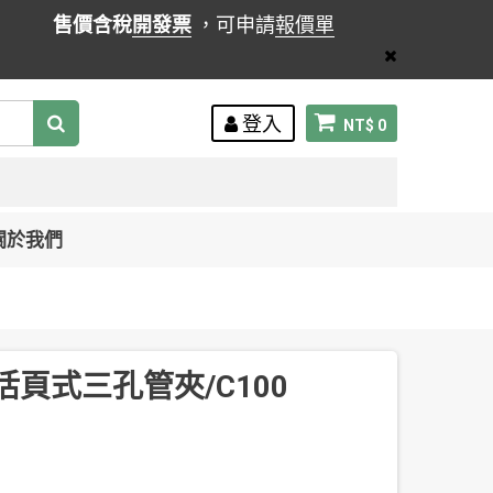
售價含稅
開發票
，可申請
報價單
登入
NT$ 0
關於我們
 活頁式三孔管夾/C100