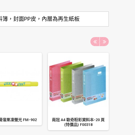
0頁資料簿，封面PP皮，內層為再生紙板
滑溜果凍螢光 FM-902
南冠 A4 歐奇粉彩資料本-20 頁
飛龍 P
(特價品) F00318