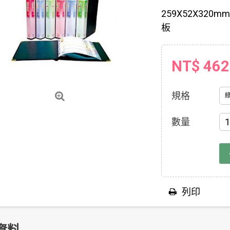
259X52X32
板
NT$ 462
規格
數量
列印