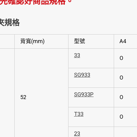
先確認好商品規格。
夾規格
背寬(mm)
型號
A4
33
O
SG933
O
SG933P
52
O
T33
O
23