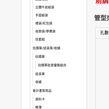
前請
立體牛皮紙袋
手提紙袋
管型
禮袋/紅包袋
收款袋/學費袋
孔數
信套組
估價單/送貨單/收據
估價單
估價單批發量販組合
送貨單
收據
會計書契用品
資料卡
帳簿