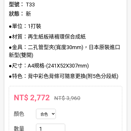
型號：
T33
狀態：
新
●單位：1打裝
●材質：再生紙板裱褙環保合成紙
●金具：二孔管型夾(寬度30mm)，日本原裝進口
新型(雙開)
●尺寸：A4規格-(241X52X307mm)
●特色：背中彩色背條可隨意更換(附5色分段紙)
NT$ 2,772
NT$ 3,960
顏色
數量