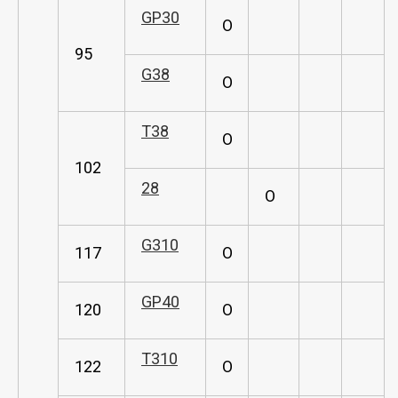
GP30
O
95
G38
O
T38
O
102
28
O
G310
117
O
GP40
120
O
T310
122
O