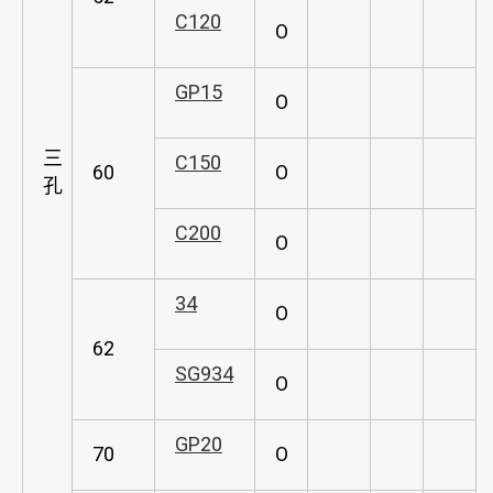
C120
O
GP15
O
三
C150
60
O
孔
C200
O
34
O
62
SG934
O
GP20
70
O