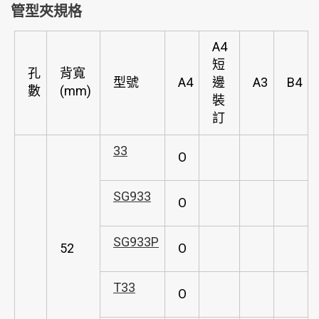
管型夾規格
A4
短
孔
背寬
型號
A4
邊
A3
B4
數
(mm)
裝
訂
33
O
SG933
O
SG933P
52
O
T33
O