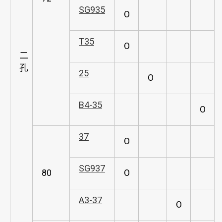
SG935
O
T35
O
二
孔
25
O
B4-35
O
37
O
SG937
80
O
A3-37
O