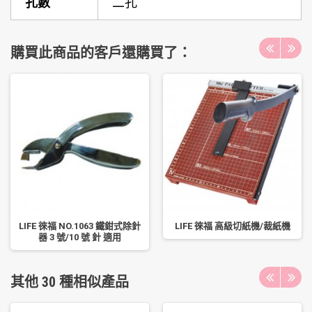
孔數
二孔
購買此商品的客戶還購買了：
LIFE 徠福 NO.1063 鐵鉗式除針
LIFE 徠福 高級切紙機/裁紙機
器 3 號/10 號 針 適用
其他 30 種相似產品