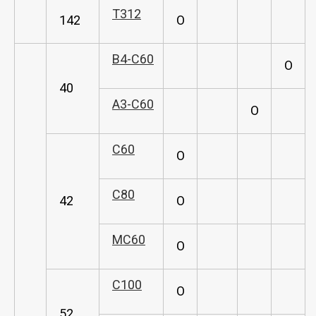
T312
142
O
B4-C60
O
40
A3-C60
O
C60
O
C80
42
O
MC60
O
C100
O
52