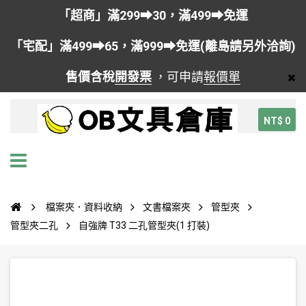
「超商」滿299➡30，滿499➡免運
「宅配」滿499➡65，滿999➡免運(離島請另外洽詢)
售價含稅
開發票
，可申請
報價單
NT$ 0
檔案夾．資料收納
文書檔案夾
管型夾
管型夾二孔
自強牌 T33 二孔管型夾(1 打裝)