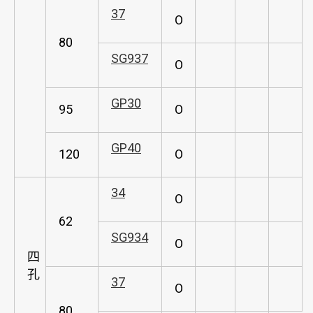
37
O
80
SG937
O
GP30
95
O
GP40
120
O
34
O
62
SG934
O
四
孔
37
O
80