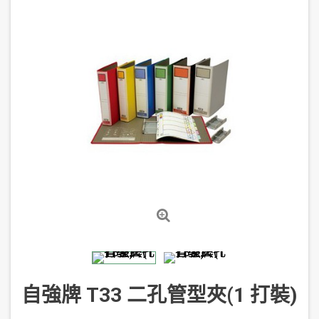
自強牌 T33 二孔管型夾(1 打裝)