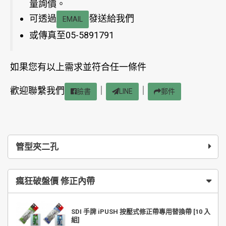
量詢價。
可透過
發送給我們
EMAIL
或傳真至05-5891791
如果您有以上需求並符合任一條件
歡迎聯繫我們
｜
｜
臉書
LINE
郵件
管型夾二孔
瘋狂破盤價 修正內帶
SDI 手牌 iPUSH 按壓式修正帶專用替換帶 [10 入
組]