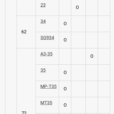
23
O
34
O
62
SG934
O
A3-35
O
35
O
MP-T35
O
MT35
O
72