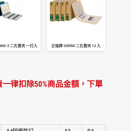
960-2 二孔管夾 一打入
立強牌 GR950 二孔管夾 12 入
立強牌 
一律扣除50%商品金額，下單
A4短邊裝訂
A3
B4