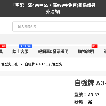
「宅配」滿499➡65，滿999➡免運(離島請另
外洽詢)
HOT!
FACEBOOK
HOT
具
線上客服
報價單&發票說明
購物說明
管型夾二孔
自強牌 A3-37 二孔管型夾
自強牌 A3
型號：
A3-37
狀態：
新