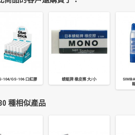
-104/GS-106 口紅膠
蜻蜓牌 橡皮擦 大/小
SIMB
糊
30 種相似產品