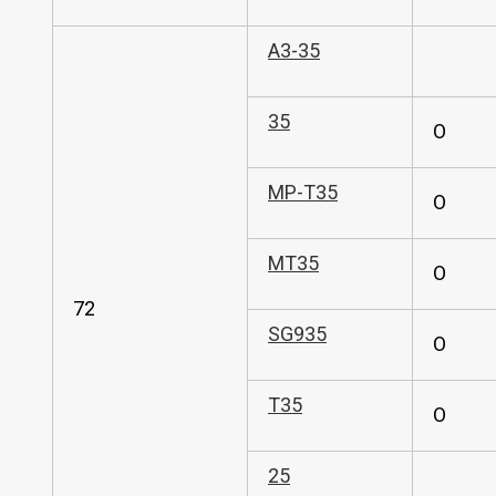
A3-35
35
O
MP-T35
O
MT35
O
72
SG935
O
T35
O
25