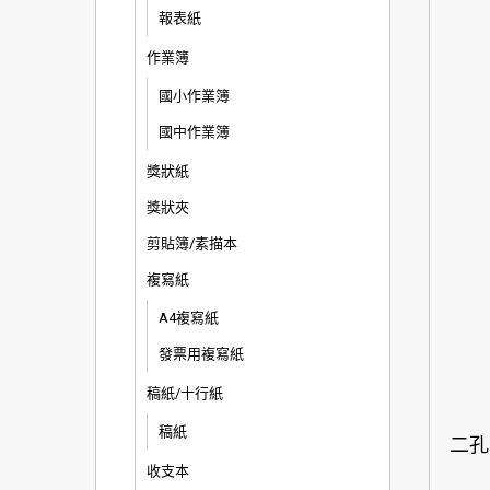
報表紙
作業簿
國小作業簿
國中作業簿
獎狀紙
獎狀夾
剪貼簿/素描本
複寫紙
A4複寫紙
發票用複寫紙
稿紙/十行紙
稿紙
二孔
收支本