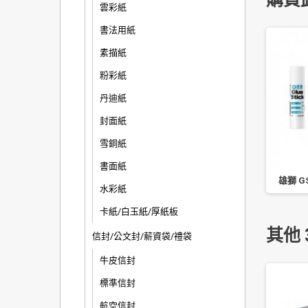
雲彩紙
書法用紙
素描紙
粉彩紙
丹迪紙
封面紙
雪銅紙
書面紙
 二孔拱型夾/A3-46S
50 色色紙(大) 四季紙品
雄獅 GS
水彩紙
卡紙/白玉紙/厚紙板
其他 
信封/公文封/薪資袋/禮袋
牛皮信封
標準信封
航空信封