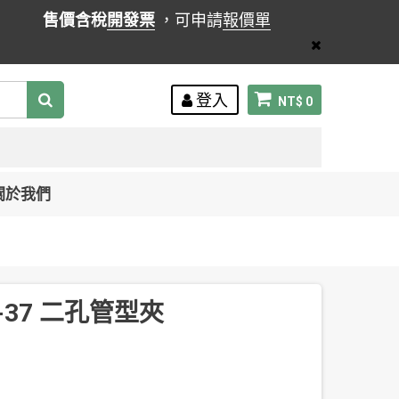
售價含稅
開發票
，可申請
報價單
登入
NT$ 0
關於我們
-37 二孔管型夾