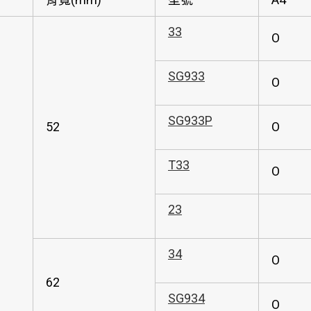
33
O
SG933
O
SG933P
52
O
T33
O
23
34
O
62
SG934
O