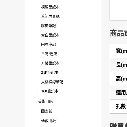
橫線筆記本
筆記內頁紙
膠皮筆記
商品
空白筆記本
固頁筆記
寬(m
日誌/週誌
方格筆記本
長(m
25K筆記本
高(m
大格橫線筆記
16K筆記本
適用
美術用紙
孔數
圖畫紙
幼教用紙
購買