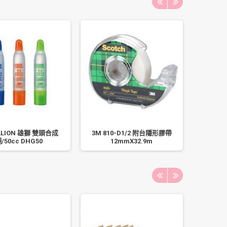
ALION 雄獅 雙頭合成
3M 810-D1/2 附台隱形膠帶
自強 11
/50cc DHG50
12mmX32.9m