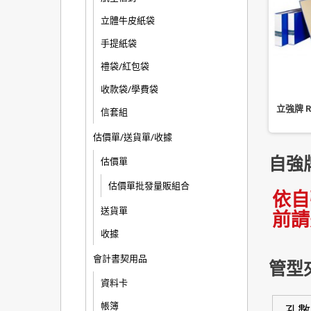
立體牛皮紙袋
手提紙袋
禮袋/紅包袋
收款袋/學費袋
 A3-35 二孔管型夾
自強牌 A3-35 二孔管型夾(1 打
立強牌 R
信套組
裝)
估價單/送貨單/收據
自強
估價單
估價單批發量販組合
依自
送貨單
前請
收據
會計書契用品
管型
資料卡
帳簿
孔數