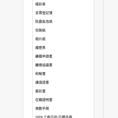
摸彩券
支票登記簿
防震氣泡袋
包裝紙
相片紙
履歷表
離職申請書
離婚協議書
和解書
讓渡證書
委託書
在職證明書
規劃手冊
2026 工商日誌/日曆手冊