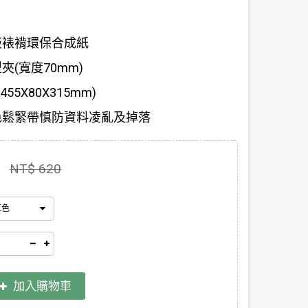
板裱褙環保合成紙
夾(寬度70mm)
55X80X315mm)
色鬆緊帶慎防資料凌亂及掉落
NT$ 620
紅色
加入購物車