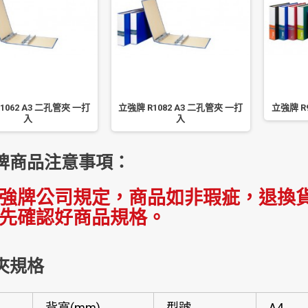
1062 A3 二孔管夾 一打
立強牌 R1082 A3 二孔管夾 一打
立強牌 R
入
入
牌商品注意事項：
強牌公司規定，商品如非瑕疵，退換貨
先確認好商品規格。
夾規格
背寬(mm)
型號
A4