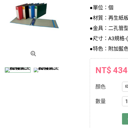
●單位：個
●材質：再生紙
●金具：二孔管型
●尺寸：A3規格-(4
●特色：附加藍
NT$ 434
顏色
數量