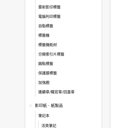
雷射影印標籤
電腦列印標籤
自黏標籤
標籤機
標籤機耗材
分類索引片標籤
圓點標籤
保護膜標籤
加強圈
連續章/職官章/回墨章
影印紙．紙製品
筆記本
活頁筆記