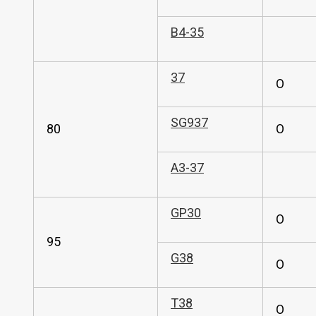
B4-35
37
O
SG937
80
O
A3-37
GP30
O
95
G38
O
T38
O