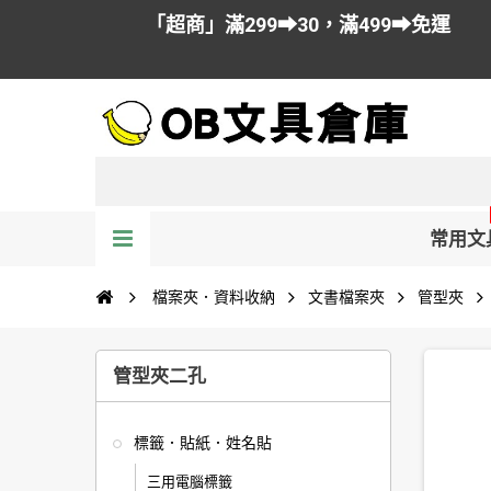
「超商」滿299➡30，滿499➡免運
常用文
檔案夾．資料收納
文書檔案夾
管型夾
管型夾二孔
標籤．貼紙．姓名貼
三用電腦標籤