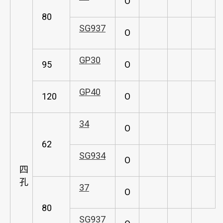
O
80
SG937
O
GP30
95
O
GP40
120
O
34
O
62
SG934
O
四
孔
37
O
80
SG937