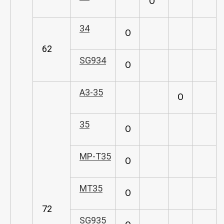
O
34
O
62
SG934
O
A3-35
O
35
O
MP-T35
O
MT35
O
72
SG935