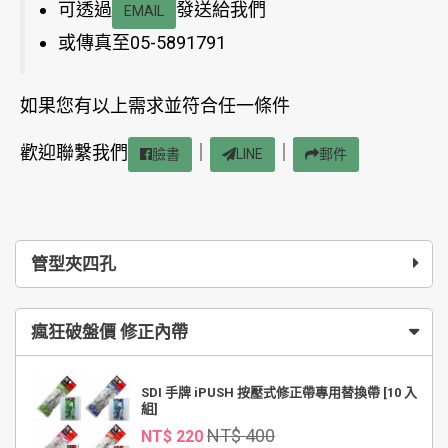
可透過
發送給我們
EMAIL
或傳真至05-5891791
如果您有以上需求並符合任一條件
歡迎聯繫我們
｜
｜
臉書
LINE
郵件
管型夾四孔
瘋狂破盤價 修正內帶
SDI 手牌 iPUSH 按壓式修正帶專用替換帶 [10 入
組]
NT$ 400
NT$ 220