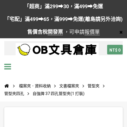
「超商」滿299➡30，滿499➡免運
「宅配」滿499➡65，滿999➡免運(離島請另外洽詢)
售價含稅
開發票
，可申請
報價單
NT$ 0
檔案夾．資料收納
文書檔案夾
管型夾
管型夾四孔
自強牌 37 四孔管型夾(1 打裝)