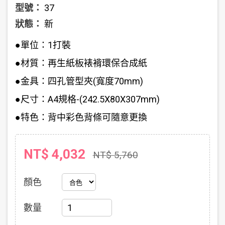
型號：
37
狀態：
新
●單位：1打裝
●材質：再生紙板裱褙環保合成紙
●金具：四孔管型夾(寬度70mm)
●尺寸：A4規格-(242.5X80X307mm)
●特色：背中彩色背條可隨意更換
NT$ 4,032
NT$ 5,760
顏色
數量