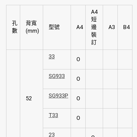
A4
短
孔
背寬
型號
A4
邊
A3
B4
數
(mm)
裝
訂
33
O
SG933
O
SG933P
52
O
T33
O
23