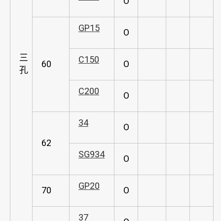
O
GP15
O
三
C150
60
O
孔
C200
O
34
O
62
SG934
O
GP20
70
O
37