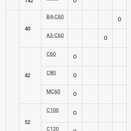
142
O
B4-C60
O
40
A3-C60
O
C60
O
C80
42
O
MC60
O
C100
O
52
C120