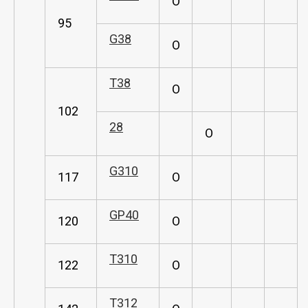
O
95
G38
O
T38
O
102
28
O
G310
117
O
GP40
120
O
T310
122
O
T312