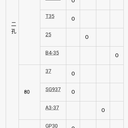
O
T35
O
二
孔
25
O
B4-35
O
37
O
SG937
80
O
A3-37
O
GP30