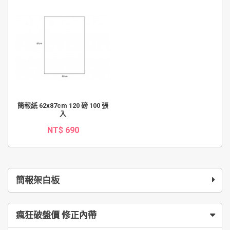
簡報紙 62x87cm 120 磅 100 張
入
NT$ 690
簡報架白板
瘋狂破盤價 修正內帶