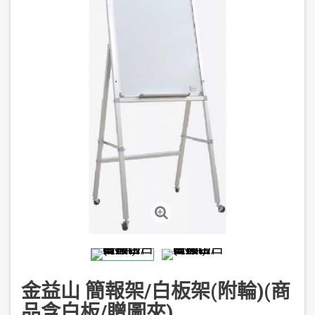
金益山 簡報架/白板架(附輪)(商
品含白板/贈圖夾)