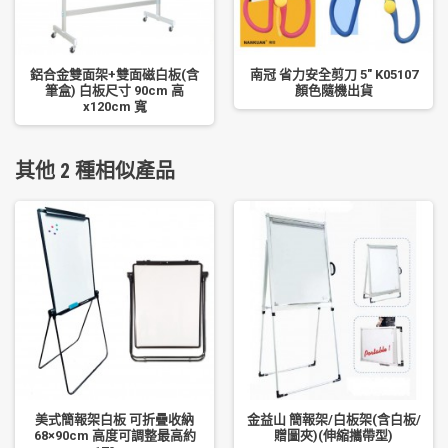
鋁合金雙面架+雙面磁白板(含
南冠 省力安全剪刀 5" K05107
筆盒) 白板尺寸 90cm 高
顏色隨機出貨
x120cm 寬
其他 2 種相似產品
美式簡報架白板 可折疊收納
金益山 簡報架/白板架(含白板/
68×90cm 高度可調整最高約
贈圖夾)(伸縮攜帶型)