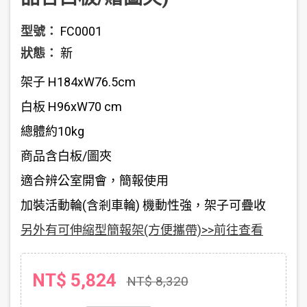
型號：
FC0001
狀態：
新
架子 H184xW76.5cm
白板 H96xW70 cm
總體約10kg
商品含白板/圖夾
適合辨公室開會，簡報使用
加裝活動輪(含剎車輪) 機動性強，架子可疊收
另外有可伸縮型簡報架(方便攜帶)>>前往查看
NT$ 5,824
NT$ 8,320