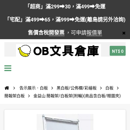
「超商」滿299➡30，滿499➡免運
「宅配」滿499➡65，滿999➡免運(離島請另外洽詢)
售價含稅
開發票
，可申請
報價單
NT$ 0
告示展示．白板
黑白板/公佈欄/彩繪板
白板
簡報架白板
金益山 簡報架/白板架(附輪)(商品含白板/贈圖夾)