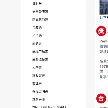
摸彩券
支票登記簿
防震氣泡袋
包裝紙
相片紙
履歷表
離職申請書
離婚協議書
和解書
讓渡證書
委託書
在職證明書
規劃手冊
2026 工商日誌/日曆手冊