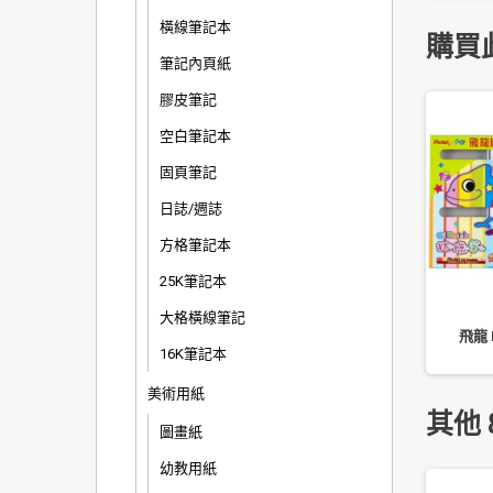
橫線筆記本
購買
筆記內頁紙
膠皮筆記
空白筆記本
固頁筆記
日誌/週誌
方格筆記本
25K筆記本
大格橫線筆記
5-118 國民大嘴 自動鉛筆
飛龍 Pentel 中性筆 K105
飛龍 
(0.5mm)
16K筆記本
美術用紙
其他 
圖畫紙
幼教用紙