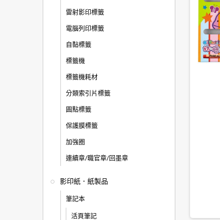
雷射影印標籤
電腦列印標籤
自黏標籤
標籤機
標籤機耗材
分類索引片標籤
圓點標籤
保護膜標籤
加強圈
連續章/職官章/回墨章
影印紙．紙製品
筆記本
活頁筆記