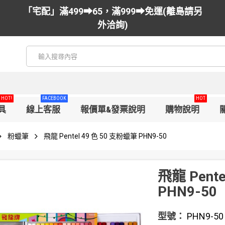
「宅配」滿499➡65，滿999➡免運(離島請另
外洽詢)
HOT!
FACEBOOK
HOT
具
線上客服
報價單&發票說明
購物說明
粉蠟筆
飛龍 Pentel 49 色 50 支粉蠟筆 PHN9-50
飛龍 Pent
PHN9-50
型號：
PHN9-50