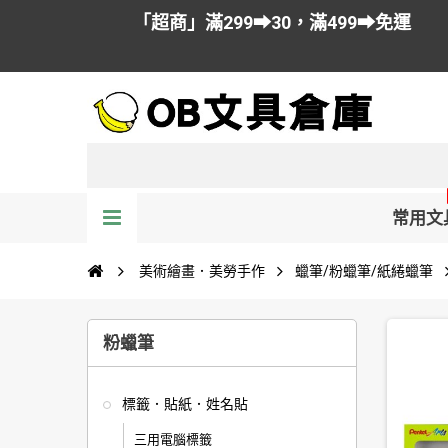
「超商」滿299➡30，滿499➡免運
常用文
美術繪畫．美勞手作
蠟筆/粉蠟筆/紙綣蠟筆
粉蠟筆
標籤．貼紙．姓名貼
三用電腦標籤