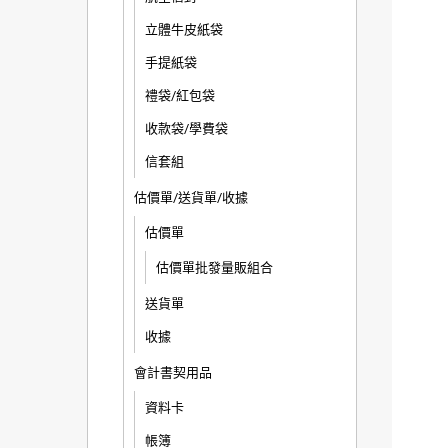
立體牛皮紙袋
手提紙袋
禮袋/紅包袋
收款袋/學費袋
信套組
估價單/送貨單/收據
估價單
估價單批發量販組合
送貨單
收據
會計書契用品
資料卡
帳簿