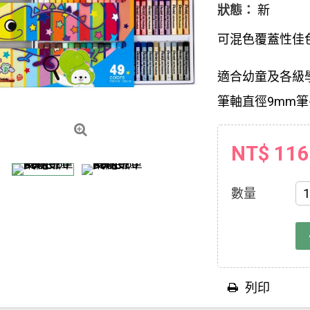
狀態：
新
可混色覆蓋性佳
適合幼童及各級
筆軸直徑9mm筆
NT$ 116
數量
列印