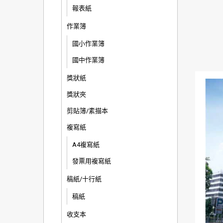
報表紙
作業簿
國小作業簿
國中作業簿
獎狀紙
獎狀夾
剪貼簿/素描本
複寫紙
A4複寫紙
發票用複寫紙
稿紙/十行紙
稿紙
收支本