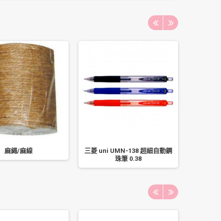
麻繩/麻線
三菱 uni UMN-138 超細自動鋼
飛龍 P
珠筆 0.38
ZEH-0