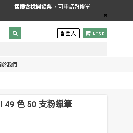
售價含稅
開發票
，可申請
報價單
登入
NT$ 0
關於我們
el 49 色 50 支粉蠟筆