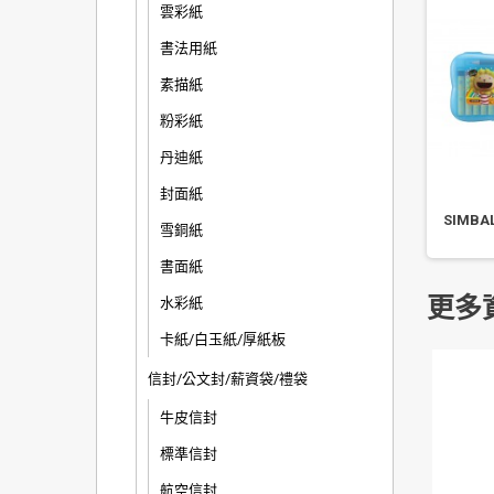
雲彩紙
書法用紙
素描紙
粉彩紙
丹迪紙
封面紙
奶油獅旋轉粉蠟筆 12 色
雄獅/奶油獅 粉蠟筆 12-59 色
SIMBA
雪銅紙
CY-201 停產
書面紙
更多
水彩紙
卡紙/白玉紙/厚紙板
信封/公文封/薪資袋/禮袋
牛皮信封
標準信封
航空信封