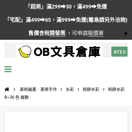
「超商」滿299➡30，滿499➡免運
「宅配」滿499➡65，滿999➡免運(離島請另外洽詢)
售價含稅
開發票
，可申請
報價單
NT$ 0
美術繪畫．美勞手作
水彩
粉餅水彩
粉餅水彩
8~36 色 雄獅