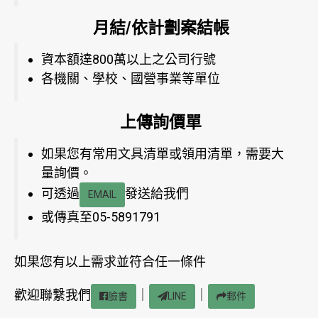
月結/依計劃案結帳
資本額達800萬以上之公司行號
各機關、學校、國營事業等單位
上傳詢價單
如果您有常用文具清單或領用清單，需要大
量詢價。
可透過
發送給我們
EMAIL
或傳真至05-5891791
如果您有以上需求並符合任一條件
歡迎聯繫我們
｜
｜
臉書
LINE
郵件