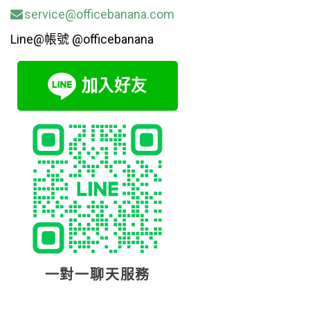
service@officebanana.com
Line@帳號 @officebanana
一對一聊天服務