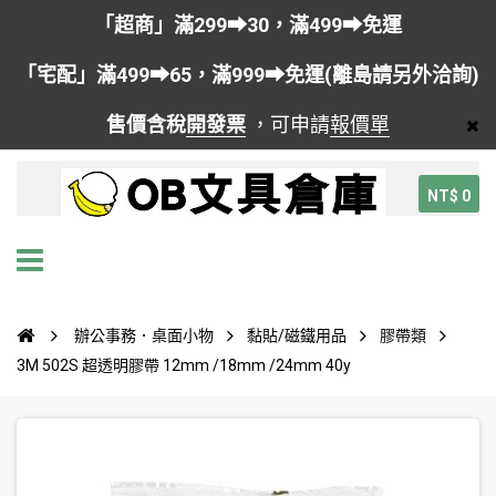
「超商」滿299➡30，滿499➡免運
「宅配」滿499➡65，滿999➡免運(離島請另外洽詢)
售價含稅
開發票
，可申請
報價單
NT$ 0
辦公事務．桌面小物
黏貼/磁鐵用品
膠帶類
3M 502S 超透明膠帶 12mm /18mm /24mm 40y