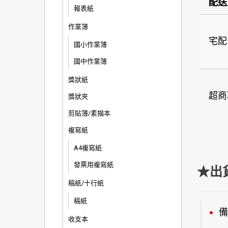
配送
報表紙
作業簿
宅配
國小作業簿
國中作業簿
獎狀紙
超商
獎狀夾
剪貼簿/素描本
複寫紙
A4複寫紙
發票用複寫紙
★出
稿紙/十行紙
稿紙
備
收支本