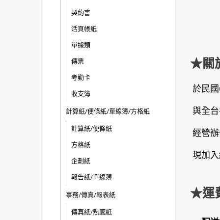
契約書
活頁帳紙
單據類
★關
傳票
考勤卡
於民國
收支簿
與全台
計算紙/便條紙/單線簿/方格紙
計算紙/便條紙
經營辦
方格紙
現加入
企劃紙
報告紙/單線簿
★運
事務/傳真/報表紙
傳真紙/熱感紙