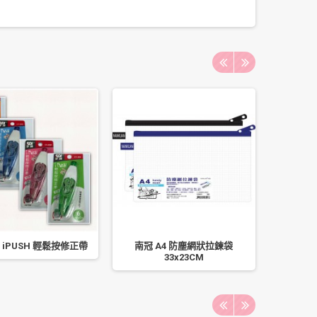
牌 iPUSH 輕鬆按修正帶
南冠 A4 防塵網狀拉鍊袋
SIMB
33x23CM
NO