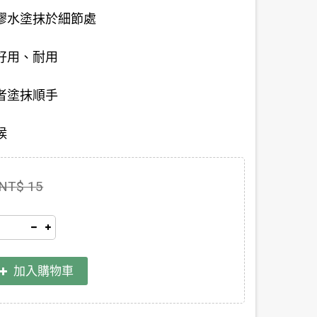
膠水塗抹於細節處
好用、耐用
者塗抹順手
候
NT$ 15
加入購物車