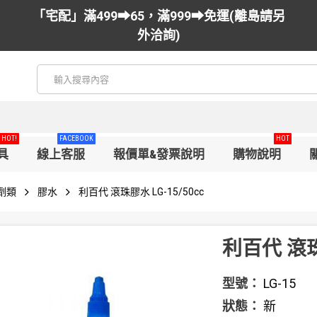
「宅配」滿499➡65，滿999➡免運(離島請另
外洽詢)
HOT!
FACEBOOK
HOT
具
線上客服
報價單&發票說明
購物說明
劑類
膠水
利百代 滾珠膠水 LG-15/50cc
利百代 滾珠膠
型號：
LG-15
狀態：
新