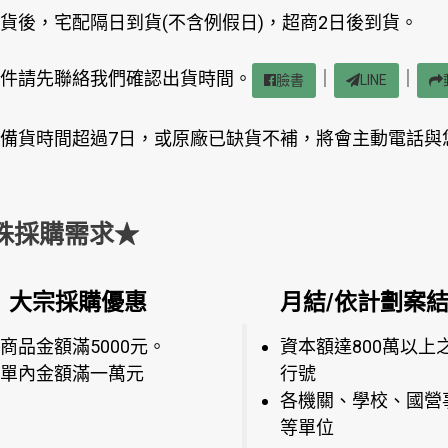
貨後，宅配隔日到貨(不含例假日)，超商2日後到貨。
件請先聯絡我們確認出貨時間。
｜
｜
臉書
LINE
備貨時間超過7日，或原廠已缺貨不補，將會主動電話與
殊採購需求★
大宗採購優惠
月結/依計劃案
商品金額滿5000元。
資本額達800萬以上
單內金額滿一萬元
行號
各機關、學校、國營
等單位