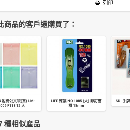
列印
此商品的客戶還購買了：
4 附繩公文袋(直) LM-
LIFE 徠福 NO.1085 (大) 非訂書
SDI 手
6009 F118 12 入
機 18mm
7 種相似產品