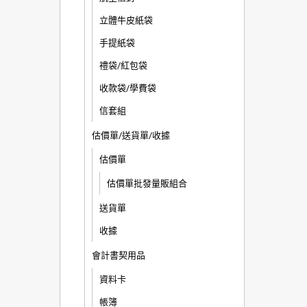
立體牛皮紙袋
手提紙袋
禮袋/紅包袋
收款袋/學費袋
信套組
估價單/送貨單/收據
估價單
估價單批發量販組合
送貨單
收據
會計書契用品
資料卡
帳簿