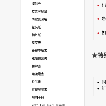
摸彩券
出
支票登記簿
急
防震氣泡袋
包裝紙
如
相片紙
履歷表
離職申請書
★特
離婚協議書
和解書
讓渡證書
同
委託書
訂
在職證明書
規劃手冊
2026 工商日誌/日曆手冊