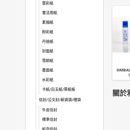
雲彩紙
書法用紙
素描紙
粉彩紙
丹迪紙
封面紙
雪銅紙
充膠水 GU-75/GU-80
書面紙
雄獅膠水 HG-5010 新包裝 馬卡
SIMBA
500CC
龍色系 4 色隨機出貨
水彩紙
卡紙/白玉紙/厚紙板
關於
信封/公文封/薪資袋/禮袋
牛皮信封
標準信封
航空信封