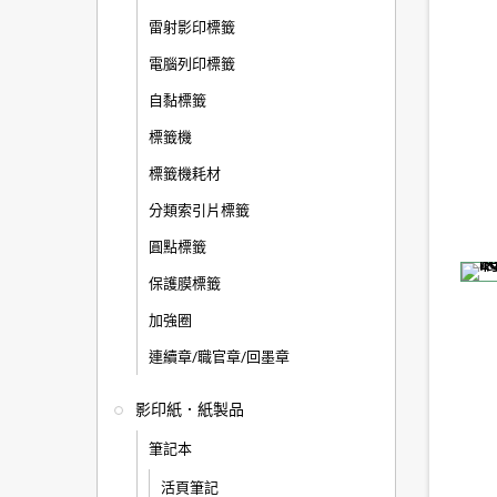
雷射影印標籤
電腦列印標籤
自黏標籤
標籤機
標籤機耗材
分類索引片標籤
圓點標籤
保護膜標籤
加強圈
連續章/職官章/回墨章
影印紙．紙製品
筆記本
活頁筆記