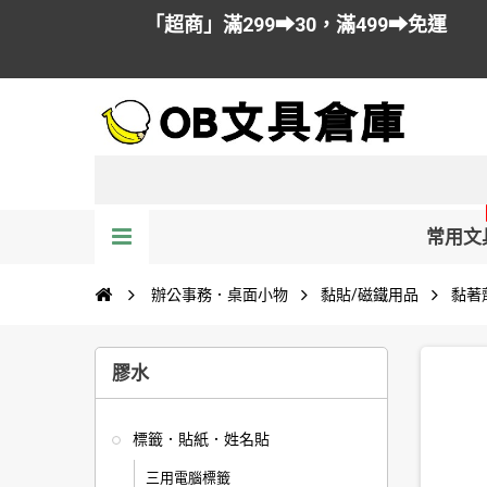
「超商」滿299➡30，滿499➡免運
常用文
辦公事務．桌面小物
黏貼/磁鐵用品
黏著
膠水
標籤．貼紙．姓名貼
三用電腦標籤