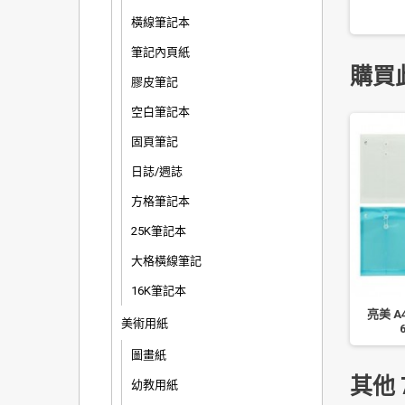
橫線筆記本
筆記內頁紙
購買
膠皮筆記
空白筆記本
固頁筆記
日誌/週誌
方格筆記本
25K筆記本
大格橫線筆記
16K筆記本
PEACE 木台裁紙機/切紙
3M 654 利貼可再貼便條紙
亮美 A
美術用紙
 100%台灣製 灰白
(75mm x 75mm, 100 張/本)
圖畫紙
其他 
幼教用紙