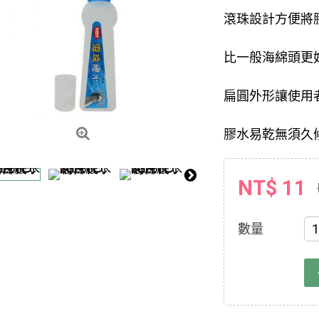
滾珠設計方便將
比一般海綿頭更
扁圓外形讓使用
膠水易乾無須久
NT$ 11
數量