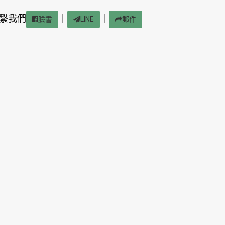
繫我們
｜
｜
臉書
LINE
郵件