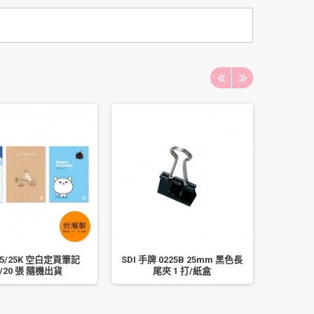
5/25K 空白定頁筆記
SDI 手牌 0225B 25mm 黑色長
珠友 B5/
/20 張 隨機出貨
尾夾 1 打/紙盒