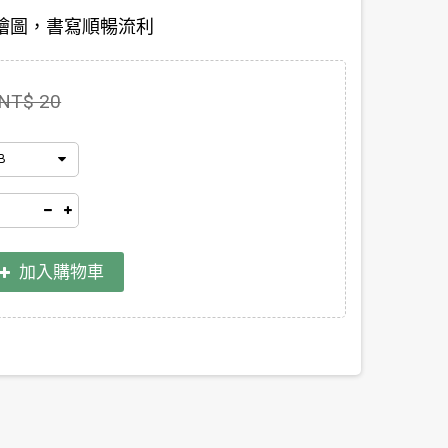
繪圖，書寫順暢流利
NT$ 20
B
加入購物車