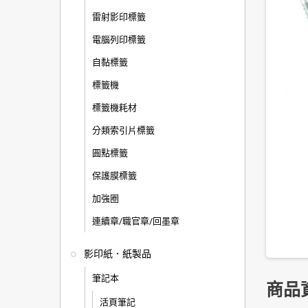
雷射影印標籤
電腦列印標籤
自黏標籤
標籤機
標籤機耗材
分類索引片標籤
圓點標籤
保護膜標籤
加強圈
連續章/職官章/回墨章
影印紙．紙製品
筆記本
商品
活頁筆記