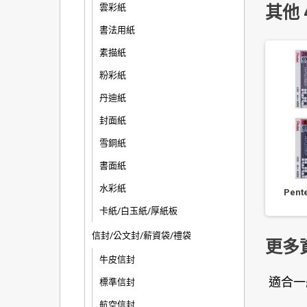
雲彩紙
其他 
書法用紙
素描紙
粉彩紙
丹迪紙
封面紙
雪銅紙
書面紙
水彩紙
Pent
卡紙/白玉紙/厚紙板
信封/公文封/薪資袋/禮袋
更多
牛皮信封
適合一
標準信封
航空信封