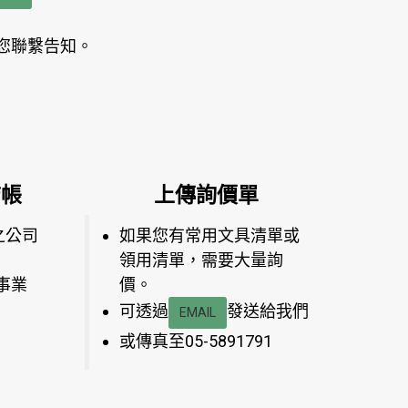
您聯繫告知。
結帳
上傳詢價單
之公司
如果您有常用文具清單或
領用清單，需要大量詢
事業
價。
可透過
發送給我們
EMAIL
或傳真至05-5891791