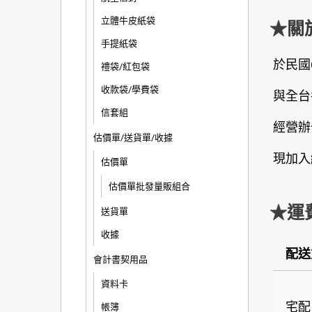
立體牛皮紙袋
★關
手提紙袋
於民國
禮袋/紅包袋
收款袋/學費袋
與全台
信套組
經營辦
估價單/送貨單/收據
現加入
估價單
估價單批發量販組合
★運
送貨單
收據
配送
會計書契用品
資料卡
宅配
帳簿