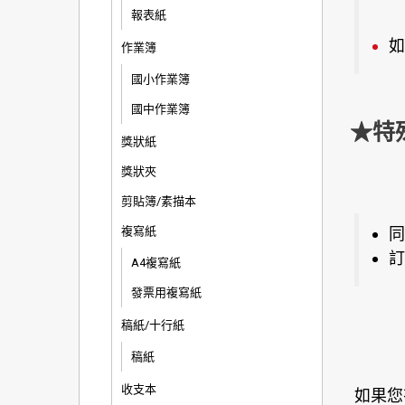
報表紙
如
作業簿
國小作業簿
國中作業簿
★特
獎狀紙
獎狀夾
剪貼簿/素描本
複寫紙
同
訂
A4複寫紙
發票用複寫紙
稿紙/十行紙
稿紙
收支本
如果您