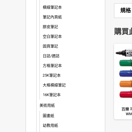
橫線筆記本
規格
筆記內頁紙
膠皮筆記
購買
空白筆記本
固頁筆記
日誌/週誌
方格筆記本
25K筆記本
大格橫線筆記
16K筆記本
美術用紙
8K 電腦考勤卡/打鐘卡/打
徠福 號碼機棉 依位數選擇
百樂 
x8.5CM 100 入 (底部半
WM
圖畫紙
圓孔)
幼教用紙