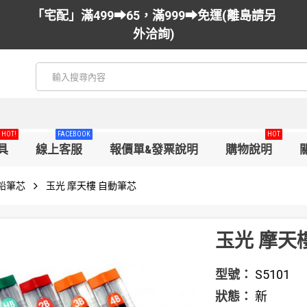
「宅配」滿499➡65，滿999➡免運(離島請另
外洽詢)
HOT!
FACEBOOK
HOT
具
線上客服
報價單&發票說明
購物說明
鉛筆芯
玉光 摩天樓 自動筆芯
玉光 摩天
型號：
S5101
狀態：
新