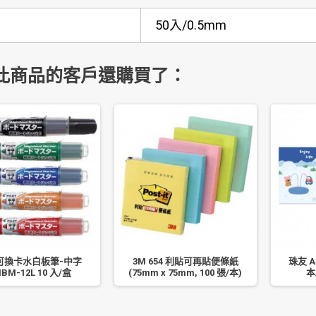
50入/0.5mm
此商品的客戶還購買了：
可換卡水白板筆-中字
3M 654 利貼可再貼便條紙
珠友 A
BM-12L 10 入/盒
(75mm x 75mm, 100 張/本)
本