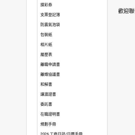
摸彩券
歡迎聯
支票登記簿
防震氣泡袋
包裝紙
相片紙
履歷表
離職申請書
離婚協議書
和解書
讓渡證書
委託書
在職證明書
規劃手冊
2026 工商日誌/日曆手冊