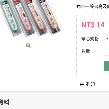
適合一般書寫及
NT$ 14
筆芯規格
H
數量
列印
資料