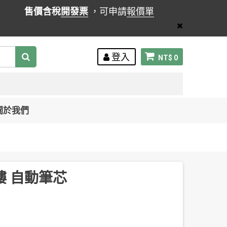
售價含稅
開發票
，可申請
報價單
登入
NT$ 0
關於我們
樓 自動筆芯