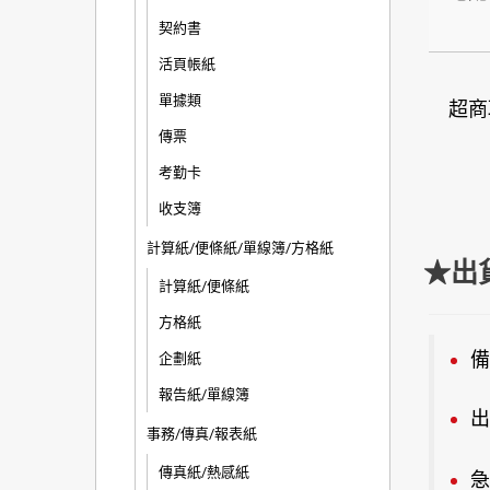
契約書
活頁帳紙
單據類
超商
傳票
考勤卡
收支簿
計算紙/便條紙/單線簿/方格紙
★出
計算紙/便條紙
方格紙
備
企劃紙
報告紙/單線簿
出
事務/傳真/報表紙
傳真紙/熱感紙
急