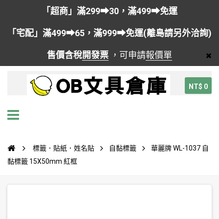
「超商」滿299➡30，滿499➡免運
「宅配」滿499➡65，滿999➡免運(離島請另外洽詢)
售價含稅
開發票
，可申請
報價單
NT$ 0
標籤．貼紙．姓名貼
自黏標籤
華麗牌 WL-1037 自
黏標籤 15X50mm 紅框