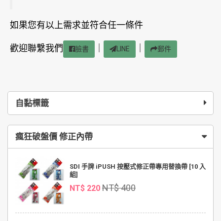
如果您有以上需求並符合任一條件
歡迎聯繫我們
｜
｜
臉書
LINE
郵件
自黏標籤
瘋狂破盤價 修正內帶
SDI 手牌 iPUSH 按壓式修正帶專用替換帶 [10 入
組]
NT$ 400
NT$ 220