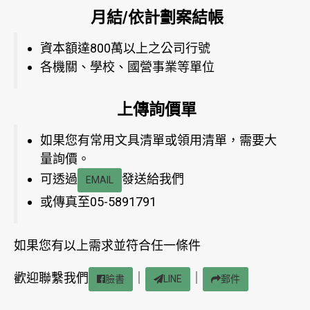
月結/依計劃案結帳
資本額達800萬以上之公司行號
各機關、學校、國營事業等單位
上傳詢價單
如果您有常用文具清單或領用清單，需要大
量詢價。
可透過
發送給我們
EMAIL
或傳真至05-5891791
如果您有以上需求並符合任一條件
歡迎聯繫我們
｜
｜
臉書
LINE
郵件