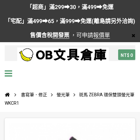
「超商」滿299➡30，滿499➡免運
「宅配」滿499➡65，滿999➡免運(離島請另外洽詢)
售價含稅
開發票
，可申請
報價單
NT$ 0
書寫筆．修正
螢光筆
斑馬 ZEBRA 環保雙頭螢光筆
WKCR1