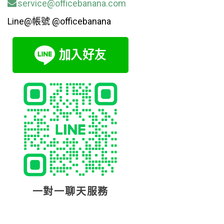
service@officebanana.com
Line@帳號 @officebanana
一對一聊天服務