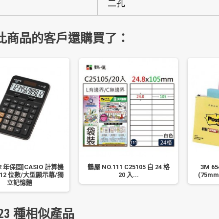
二孔
此商品的客戶還購買了：
2 年保固]CASIO 計算機
鶴屋 NO.111 C25105 白 24 格
3M 
B 12 位數/大型顯示幕/獨
20 入...
(75mm
立記憶體
23 種相似產品