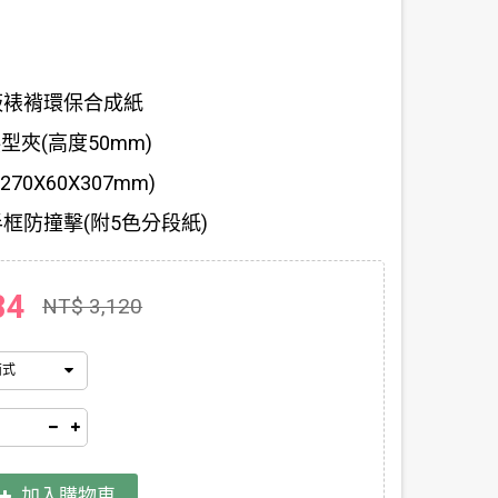
板裱褙環保合成紙
型夾(高度50mm)
70X60X307mm)
框防撞擊(附5色分段紙)
84
NT$ 3,120
西式
加入購物車