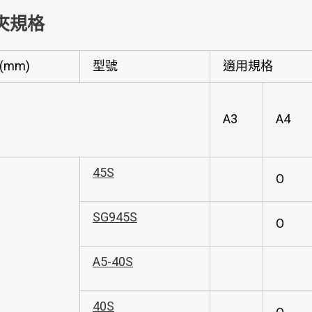
夾規格
(mm)
型號
適用規格
A3
A4
45S
O
SG945S
O
A5-40S
40S