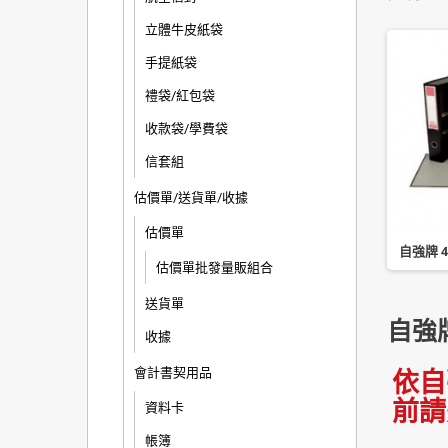
立體牛皮紙袋
手提紙袋
禮袋/紅包袋
收款袋/學費袋
信套組
估價單/送貨單/收據
估價單
R523 A4 橫式二孔拱形
立強牌 R723 A4 橫式二孔拱形
自強牌 
夾 12 入 藍
估價單批發量販組合
夾 12 入 藍
送貨單
自強
收據
會計書契用品
依自
前請
資料卡
帳簿