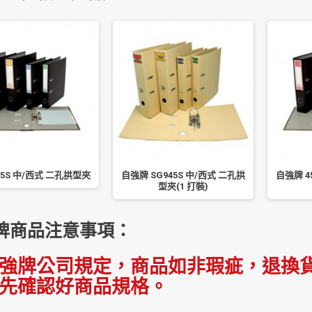
45S 中/西式 二孔拱型夾
自強牌 SG945S 中/西式 二孔拱
自強牌 4
型夾(1 打裝)
牌商品注意事項：
強牌公司規定，商品如非瑕疵，退換貨
先確認好商品規格。