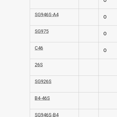
O
SG946S-A4
O
SG975
O
C46
O
26S
SG926S
B4-46S
SG946S-B4