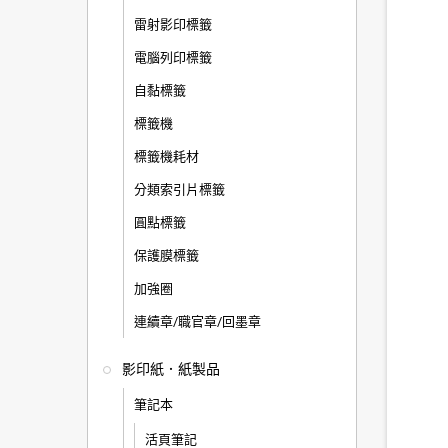
雷射影印標籤
電腦列印標籤
自黏標籤
標籤機
標籤機耗材
分類索引片標籤
圓點標籤
保護膜標籤
加強圈
連續章/職官章/回墨章
影印紙．紙製品
筆記本
活頁筆記