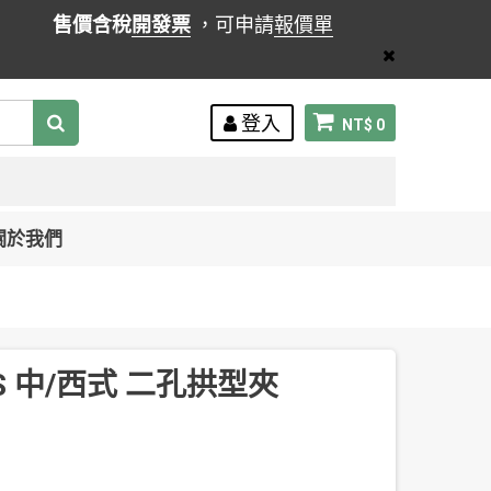
售價含稅
開發票
，可申請
報價單
登入
NT$ 0
關於我們
S 中/西式 二孔拱型夾