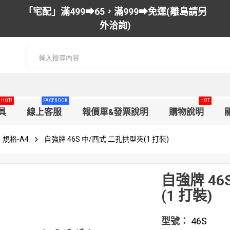
「宅配」滿499➡65，滿999➡免運(離島請另
外洽詢)
HOT!
FACEBOOK
HOT
具
線上客服
報價單&發票說明
購物說明
規格-A4
自強牌 46S 中/西式 二孔拱型夾(1 打裝)
自強牌 46
(1 打裝)
型號：
46S