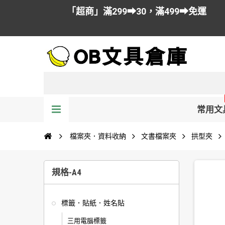
「超商」滿299➡30，滿499➡免運
常用文
檔案夾．資料收納
文書檔案夾
拱型夾
規格-A4
標籤．貼紙．姓名貼
三用電腦標籤