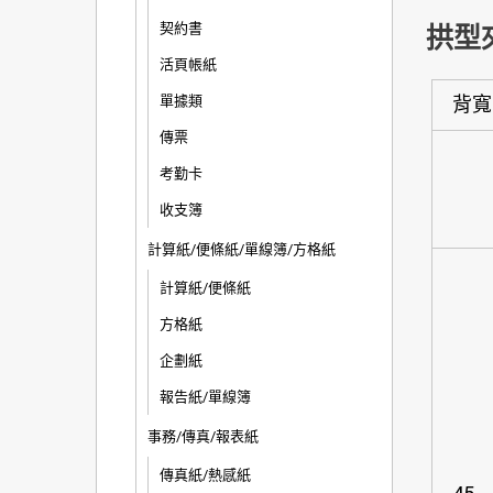
契約書
拱型
活頁帳紙
單據類
背寬
傳票
考勤卡
收支簿
計算紙/便條紙/單線簿/方格紙
計算紙/便條紙
方格紙
企劃紙
報告紙/單線簿
事務/傳真/報表紙
傳真紙/熱感紙