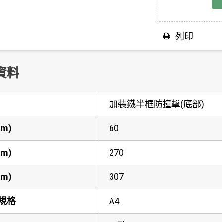
列印
資料
加裝鐵半框防撞擊(底部)
m)
60
m)
270
m)
307
規格
A4