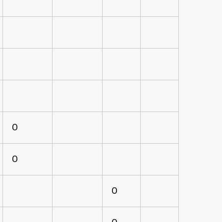
O
O
O