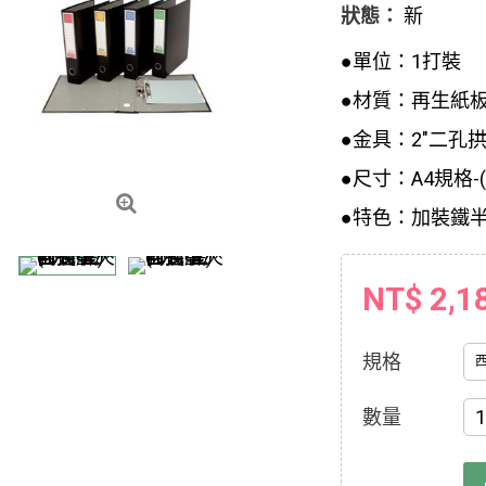
狀態：
新
●單位：1打裝
●材質：再生紙
●金具：2"二孔拱
●尺寸：A4規格-(2
●特色：加裝鐵半
NT$ 2,1
規格
數量