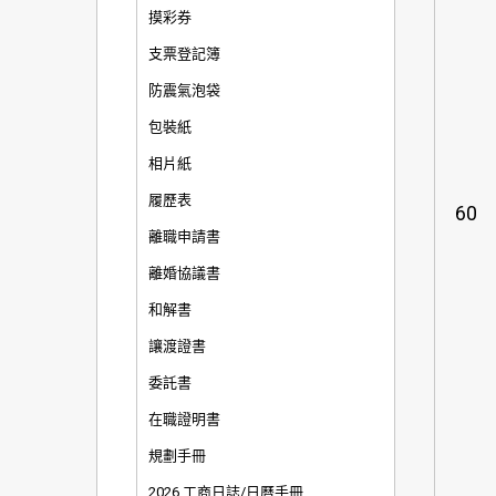
摸彩券
支票登記簿
防震氣泡袋
包裝紙
相片紙
履歷表
60
離職申請書
離婚協議書
和解書
讓渡證書
委託書
在職證明書
規劃手冊
2026 工商日誌/日曆手冊