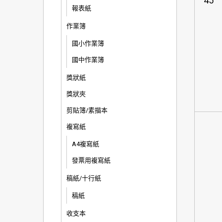
45
報表紙
作業簿
國小作業簿
國中作業簿
獎狀紙
獎狀夾
剪貼簿/素描本
複寫紙
A4複寫紙
發票用複寫紙
稿紙/十行紙
稿紙
收支本