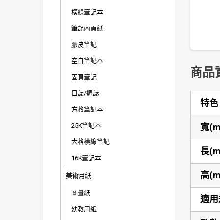
橫線筆記本
筆記內頁紙
膠皮筆記
空白筆記本
商品
固頁筆記
日誌/週誌
特色
方格筆記本
25K筆記本
寬(m
大格橫線筆記
長(m
16K筆記本
高(m
美術用紙
圖畫紙
適用
幼教用紙