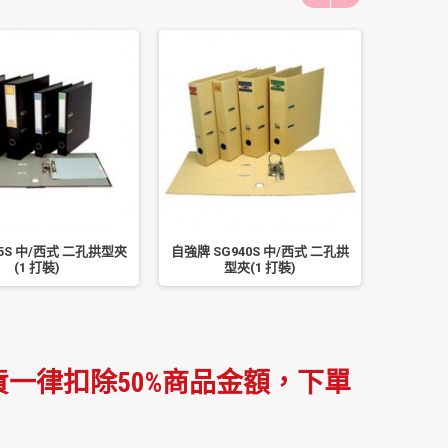
5S 中/西式 二孔拱型夾
自強牌 SG940S 中/西式 二孔拱
自強牌 4
(1 打裝)
型夾(1 打裝)
一律扣除50%商品金額，下單