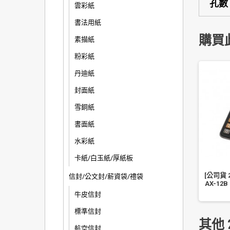
孔數
雲彩紙
書法用紙
購買
素描紙
粉彩紙
丹迪紙
封面紙
雪銅紙
書面紙
水彩紙
卡紙/白玉紙/厚紙板
力大 TD5 03919 迷你膠帶
珠友 RB-13022 A4/13K PP 布
[公司貨 
信封/公文封/薪資袋/禮袋
台 顏色隨機
紋資料本 20 頁資料本
AX-12
牛皮信封
標準信封
其他 
航空信封