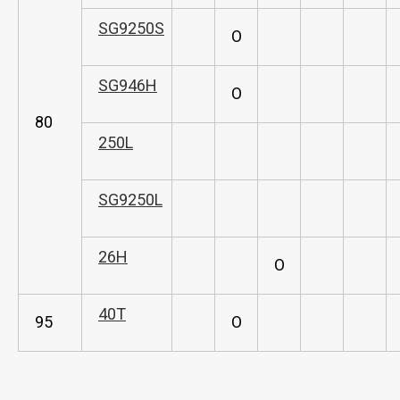
SG9250S
O
SG946H
O
80
250L
SG9250L
26H
O
40T
95
O