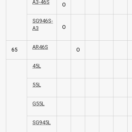
A3-46S
O
SG946S-
O
A3
AR46S
65
O
45L
55L
G55L
SG945L