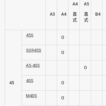
A4
A5
A3
A4
直
直
B4
式
式
45S
O
SG945S
O
A5-40S
O
40S
45
O
M40S
O