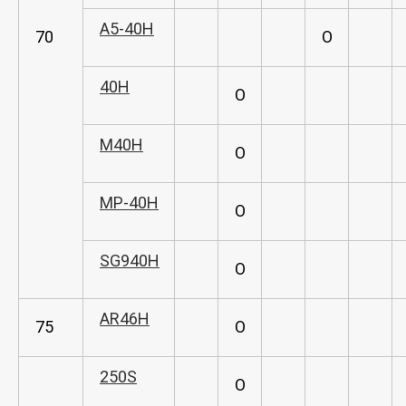
A5-40H
70
O
40H
O
M40H
O
MP-40H
O
SG940H
O
AR46H
75
O
250S
O