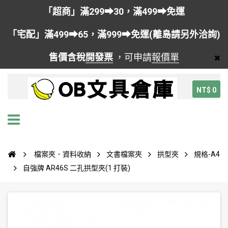
「超商」滿299➡30，滿499➡免運
「宅配」滿499➡65，滿999➡免運(離島請另外洽詢)
售價含稅
開發票
，可申請
報價單
NT$ 0
檔案夾．資料收納
文書檔案夾
拱型夾
規格-A4
自強牌 AR46S 二孔拱型夾(1 打裝)