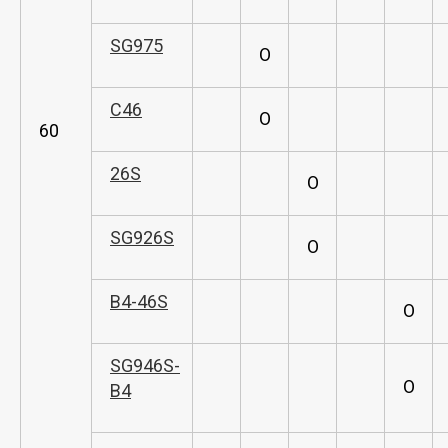
SG975
O
C46
O
60
26S
O
SG926S
O
B4-46S
O
SG946S-
O
B4