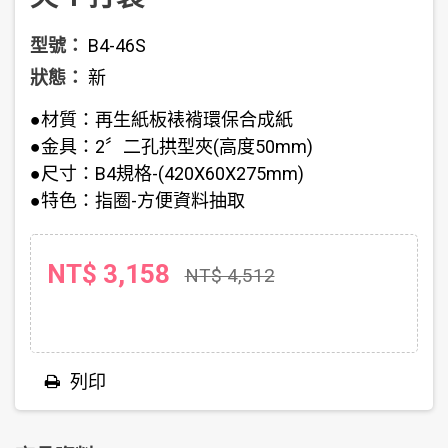
型號：
B4-46S
狀態：
新
●材質：再生紙板裱褙環保合成紙
●金具：2〞二孔拱型夾(高度50mm)
●尺寸：B4規格-(420X60X275mm)
●特色：指圈-方便資料抽取
NT$ 3,158
NT$ 4,512
列印