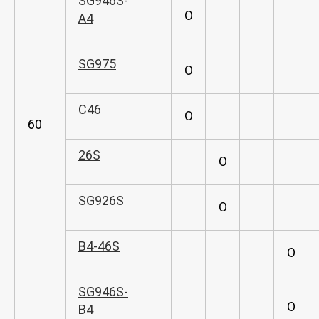
SG946S-
O
A4
SG975
O
C46
O
60
26S
O
SG926S
O
B4-46S
O
SG946S-
O
B4