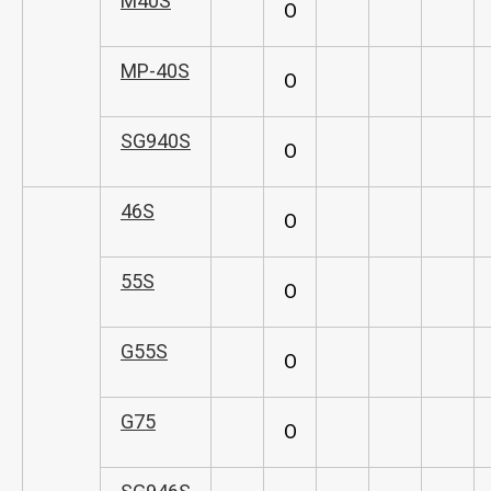
M40S
O
MP-40S
O
SG940S
O
46S
O
55S
O
G55S
O
G75
O