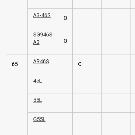
A3-46S
O
SG946S-
O
A3
AR46S
65
O
45L
55L
G55L