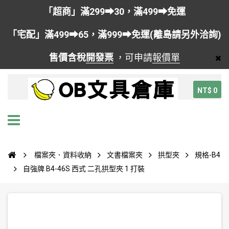
「超商」滿299➡30，滿499➡免運
「宅配」滿499➡65，滿999➡免運(離島請另外洽詢)
售價含稅
開發票
，可申請
報價單
NT$ 0
檔案夾．資料收納
文書檔案夾
拱型夾
規格-B4
自強牌 B4-46S 西式 二孔拱型夾 1 打裝