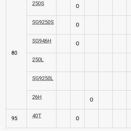
250S
O
SG9250S
O
SG946H
O
80
250L
SG9250L
26H
O
40T
95
O