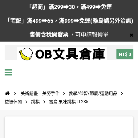
「超商」滿299➡30，滿499➡免運
「宅配」滿499➡65，滿999➡免運(離島請另外洽詢)
售價含稅
開發票
，可申請
報價單
NT$ 0
美術繪畫．美勞手作
教學/益智/節慶/運動用品
益智休閒
跳棋
雷鳥 果凍跳棋 LT235