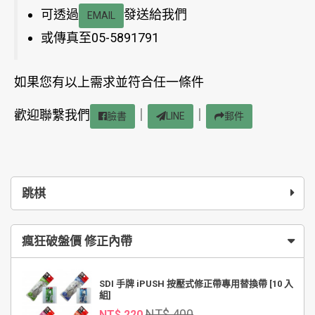
可透過
發送給我們
EMAIL
或傳真至05-5891791
如果您有以上需求並符合任一條件
歡迎聯繫我們
｜
｜
臉書
LINE
郵件
跳棋
瘋狂破盤價 修正內帶
SDI 手牌 iPUSH 按壓式修正帶專用替換帶 [10 入
組]
NT$ 400
NT$ 220