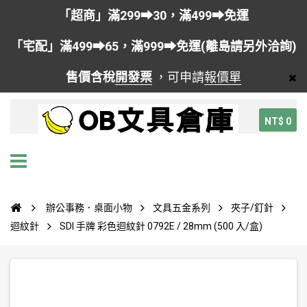
「超商」滿299➡30，滿499➡免運
「宅配」滿499➡65，滿999➡免運(離島請另外洽詢)
售價含稅
開發票
，可申請
報價單
NT$ 0
辦公事務．桌面小物
文具五金系列
夾子/釘針
迴紋針
SDI 手牌 彩色迴紋針 0792E / 28mm (500 入/盒)