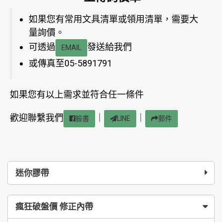
如果您有常用文具清單或領用清單，需要大
量詢價。
可透過
發送給我們
EMAIL
或傳真至05-5891791
如果您有以上需求並符合任一條件
歡迎聯繫我們
｜
｜
臉書
LINE
郵件
迷你膠帶
瘋狂破盤價 修正內帶