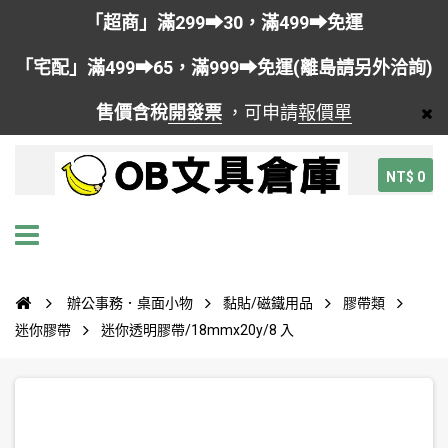
「超商」滿299➡30，滿499➡免運
「宅配」滿499➡65，滿999➡免運(離島請另外洽詢)
售價含稅
開發票
，可申請
報價單
NT$ 0
辦公事務．桌面小物
黏貼/磁鐵用品
膠帶類
迷你膠帶
迷你透明膠帶/18mmx20y/8 入