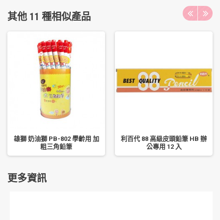
其他 11 種相似產品
雄獅 奶油獅 PB-802 學齡用 加
利百代 88 高級皮頭鉛筆 HB 辦
粗三角鉛筆
公專用 12 入
更多資訊