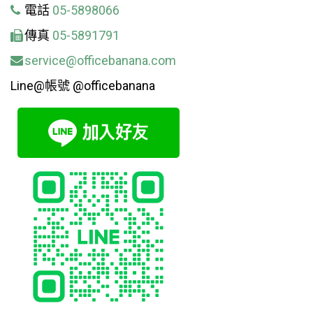
電話
05-5898066
傳真
05-5891791
service@officebanana.com
Line@帳號 @officebanana