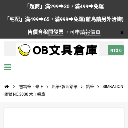
「超商」滿299➡30，滿499➡免運
「宅配」滿499➡65，滿999➡免運(離島請另外洽詢)
售價含稅
開發票
，可申請
報價單
NT$ 0
書寫筆．修正
鉛筆/製圖鉛筆
鉛筆
SIMBALION
雄獅 NO.3000 木工鉛筆