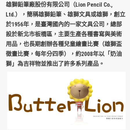
雄獅鉛筆廠股份有限公司
（Lion Pencil Co.,
Ltd.），簡稱
雄獅鉛筆
、
雄獅文具
或
雄獅
，創立
於1956年，是
臺灣
國內的一家
文具
公司，總部
設於
新北市板橋區
，主要生產各種書寫與美術
用品，也長期創辦各種兒童繪畫比賽（雄獅盃
徵畫比賽，每年分四季），約2008年以「奶油
獅」為
吉祥物
並推出了許多系列產品。