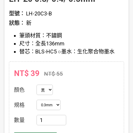
型號：
LH-20C3-B
狀態：
新
筆頭材質：不鏽鋼
尺寸：全長136mm
替芯：BLS-HC5 ○墨水：生化聚合物墨水
NT$ 39
NT$ 55
顏色
規格
數量