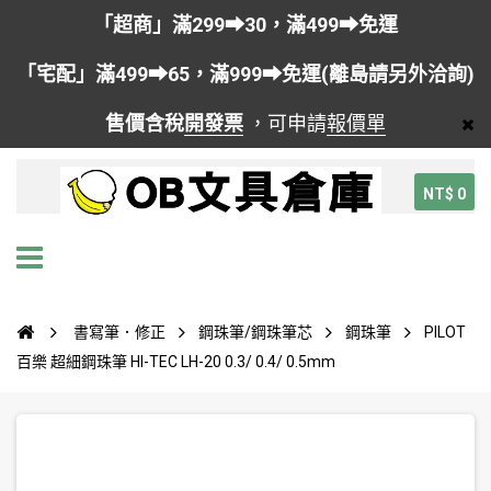
「超商」滿299➡30，滿499➡免運
「宅配」滿499➡65，滿999➡免運(離島請另外洽詢)
售價含稅
開發票
，可申請
報價單
NT$ 0
書寫筆．修正
鋼珠筆/鋼珠筆芯
鋼珠筆
PILOT
百樂 超細鋼珠筆 HI-TEC LH-20 0.3/ 0.4/ 0.5mm