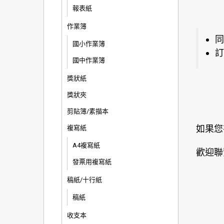
報表紙
作業簿
同
國小作業簿
訂
國中作業簿
獎狀紙
獎狀夾
剪貼簿/素描本
如果您
複寫紙
A4複寫紙
歡迎聯
發票用複寫紙
稿紙/十行紙
稿紙
收支本