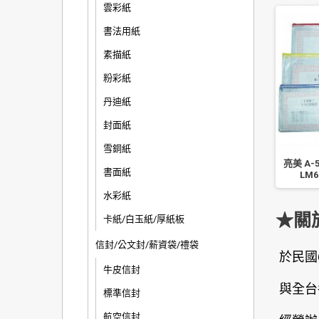
雲彩紙
書法用紙
素描紙
粉彩紙
丹迪紙
封面紙
雪銅紙
 B8 防塵網狀拉鍊袋
南冠 B7 防塵網狀拉鍊袋
亮美 A
書面紙
17x9CM
12.5x9CM
LM6
水彩紙
★關
卡紙/白玉紙/厚紙板
信封/公文封/薪資袋/禮袋
於民國
牛皮信封
與全台
標準信封
航空信封