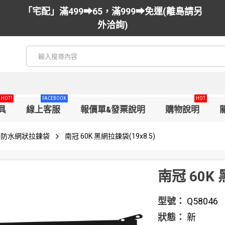
「宅配」滿499➡65，滿999➡免運(離島請另
外洽詢)
HOT!
FACEBOOK
HOT
具
線上客服
報價單&發票說明
購物說明
防水網狀拉鍊袋
南冠 60K 黑網拉鍊袋(19x8.5)
南冠 60K 
型號：
Q58046
狀態：
新