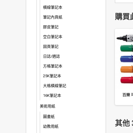
橫線筆記本
購買
筆記內頁紙
膠皮筆記
空白筆記本
固頁筆記
日誌/週誌
方格筆記本
25K筆記本
大格橫線筆記
充頁 證件夾 活頁 四季
華麗牌 彩色圓點標籤貼紙
百樂 
16K筆記本
紙品
9/16/20mm 15 色可選
美術用紙
圖畫紙
其他 
幼教用紙