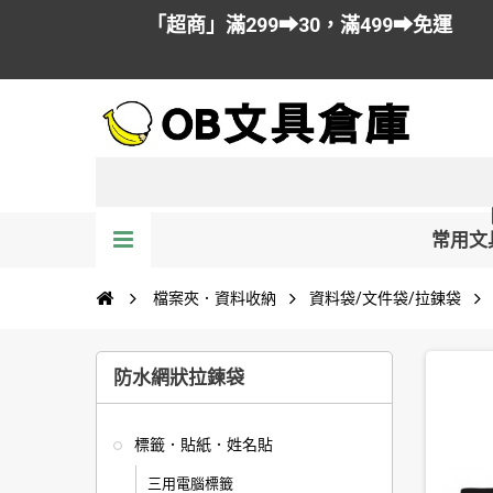
「超商」滿299➡30，滿499➡免運
常用文
檔案夾．資料收納
資料袋/文件袋/拉鍊袋
防水網狀拉鍊袋
標籤．貼紙．姓名貼
三用電腦標籤