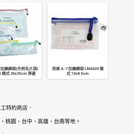
4 拉鍊網袋(外附名片袋)
亮美 A-7 拉鍊網袋 LM6020 橫
南冠 
5 橫式 25x35cm 停產
式 13x8.5cm
員工特約商店．
、桃園、台中、高雄、台南等地。