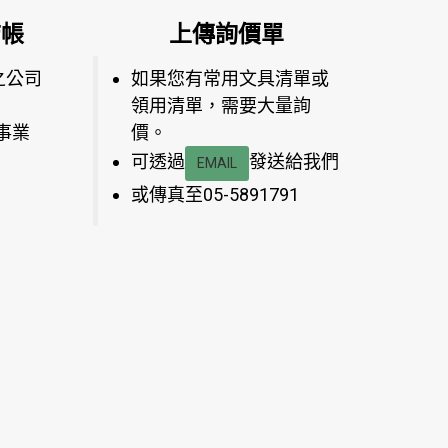
結帳
上傳詢價單
之公司
如果您有常用文具清單或
領用清單，需要大量詢
事業
價。
可透過
發送給我們
EMAIL
或傳真至05-5891791