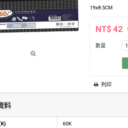
19x8.5CM
NT$ 42
數量
列印
資料
K)
60K