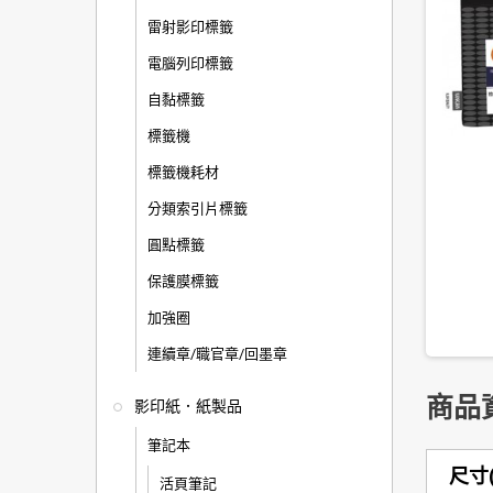
雷射影印標籤
電腦列印標籤
自黏標籤
標籤機
標籤機耗材
分類索引片標籤
圓點標籤
保護膜標籤
加強圈
連續章/職官章/回墨章
商品
影印紙．紙製品
筆記本
尺寸(
活頁筆記