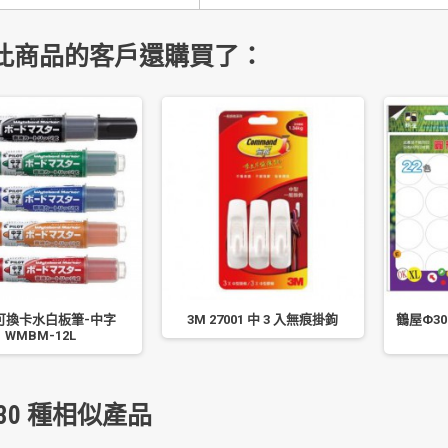
此商品的客戶還購買了：
可換卡水白板筆-中字
3M 27001 中 3 入無痕掛鉤
鶴屋Φ30
WMBM-12L
30 種相似產品