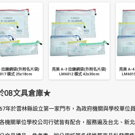
-5 拉鍊網袋(外附名片袋)
亮美 A-3 拉鍊網袋(外附名片袋)
亮美 A-
017 橫式 25x18cm
LM6012 橫式 42x30cm
LM601
於OB文具倉庫★
67年於雲林縣設立第一家門市，為政府機關與學校單位
各機關單位學校公司行號皆有配合，服務遍及台北、新北