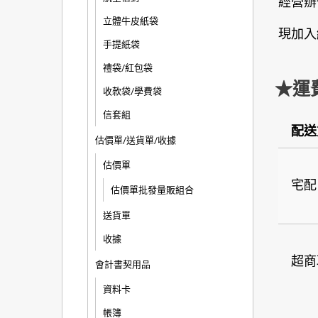
經營辦
立體牛皮紙袋
現加入
手提紙袋
禮袋/紅包袋
★運
收款袋/學費袋
信套組
配送
估價單/送貨單/收據
估價單
宅配
估價單批發量販組合
送貨單
收據
超商
會計書契用品
資料卡
帳簿