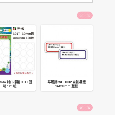
mm 封口標籤 301T 透
華麗牌 WL-1032 自黏標籤
百樂 
明 120 粒
16X38mm 藍框
LJ