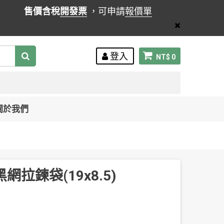
售價含稅
開發票
，可申請
報價單
登入
NT$ 0
關於我們
黑網拉鍊袋(19x8.5)