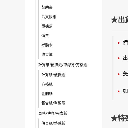
契約書
活頁帳紙
★出
單據類
傳票
備
考勤卡
收支簿
出
計算紙/便條紙/單線簿/方格紙
急
計算紙/便條紙
方格紙
如
企劃紙
報告紙/單線簿
事務/傳真/報表紙
★特
傳真紙/熱感紙