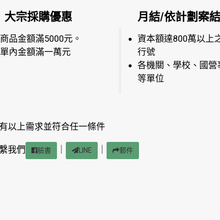
大宗採購優惠
月結/依計劃案
商品金額滿5000元。
資本額達800萬以上
單內金額滿一萬元
行號
各機關、學校、國營
等單位
有以上需求並符合任一條件
繫我們
｜
｜
臉書
LINE
郵件