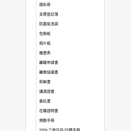
摸彩券
支票登記簿
防震氣泡袋
包裝紙
相片紙
履歷表
離職申請書
離婚協議書
和解書
讓渡證書
委託書
在職證明書
規劃手冊
2026 工商日誌/日曆手冊