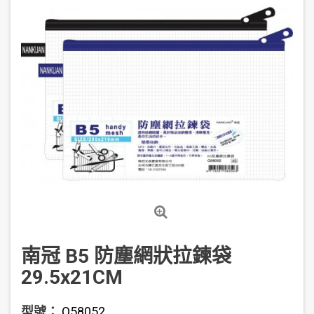
南冠 B5 防塵網狀拉鍊袋
29.5x21CM
型號：
Q58052