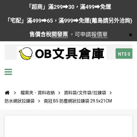
「超商」滿299➡30，滿499➡免運
「宅配」滿499➡65，滿999➡免運(離島請另外洽詢)
售價含稅
開發票
，可申請
報價單
NT$ 0
檔案夾．資料收納
資料袋/文件袋/拉鍊袋
防水網狀拉鍊袋
南冠 B5 防塵網狀拉鍊袋 29.5x21CM