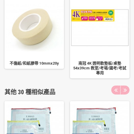
不傷紙/和紙膠帶 10mmx20y
南冠 4K 透明軟墊板/桌墊
54x39cm 教室/考場/國考/考試
專用
其他 30 種相似產品