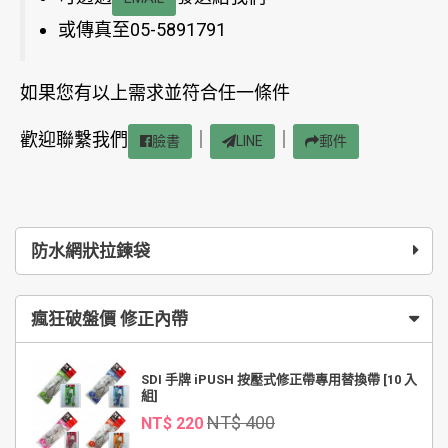
或傳真至05-5891791
如果您有以上需求並符合任一條件
歡迎聯繫我們
｜
｜
臉書
LINE
郵件
防水網狀拉鍊袋
瘋狂破盤價 修正內帶
SDI 手牌 iPUSH 按壓式修正帶專用替換帶 [10 入
組]
NT$ 400
NT$ 220