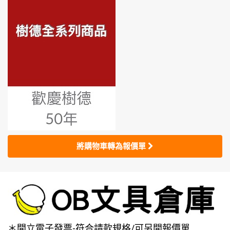
將購物車轉為報價單
＊開立電子發票-符合請款規格/可另開報價單