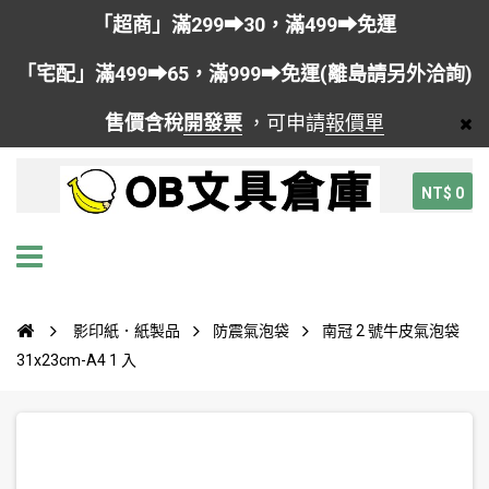
「超商」滿299➡30，滿499➡免運
「宅配」滿499➡65，滿999➡免運(離島請另外洽詢)
售價含稅
開發票
，可申請
報價單
NT$ 0
影印紙．紙製品
防震氣泡袋
南冠 2 號牛皮氣泡袋
31x23cm-A4 1 入