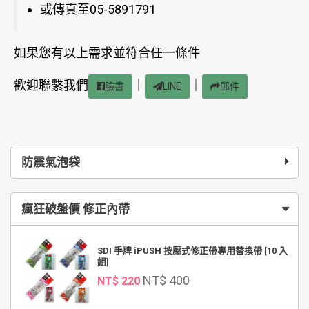
或傳真至05-5891791
如果您有以上需求並符合任一條件
歡迎聯繫我們
｜
｜
臉書
LINE
郵件
防震氣泡袋
瘋狂破盤價 修正內帶
SDI 手牌 iPUSH 按壓式修正帶專用替換帶 [10 入
組]
NT$ 400
NT$ 220