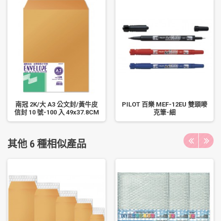
南冠 2K/大 A3 公文封/黃牛皮
PILOT 百樂 MEF-12EU 雙頭嘜
信封 10 號-100 入 49x37.8CM
克筆-細
其他 6 種相似產品