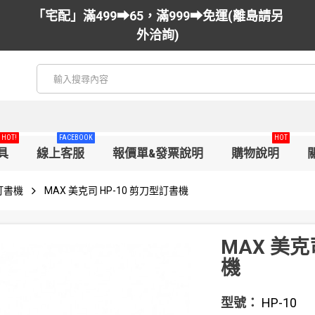
「宅配」滿499➡65，滿999➡免運(離島請另
外洽詢)
HOT!
FACEBOOK
HOT
具
線上客服
報價單&發票說明
購物說明
釘書機
MAX 美克司 HP-10 剪刀型訂書機
MAX 美克
機
型號：
HP-10