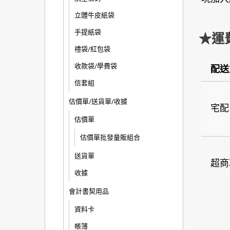
立體牛皮紙袋
手提紙袋
★運
禮袋/紅包袋
收款袋/學費袋
配送
信套組
估價單/送貨單/收據
宅配
估價單
估價單批發量販組合
送貨單
超商
收據
會計書契用品
資料卡
帳簿