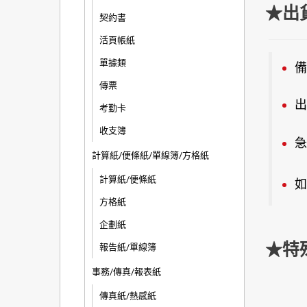
★出
契約書
活頁帳紙
單據類
備
傳票
出
考勤卡
收支簿
急
計算紙/便條紙/單線簿/方格紙
計算紙/便條紙
如
方格紙
企劃紙
★特
報告紙/單線簿
事務/傳真/報表紙
傳真紙/熱感紙