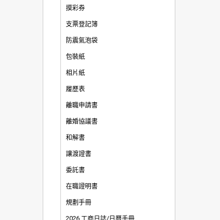
摸彩券
支票登記簿
防震氣泡袋
包裝紙
相片紙
履歷表
離職申請書
離婚協議書
和解書
讓渡證書
委託書
在職證明書
規劃手冊
2026 工商日誌/日曆手冊