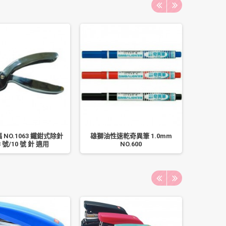
福 NO.1063 鐵鉗式除針
雄獅油性速乾奇異筆 1.0mm
珠友 RB-
3 號/10 號 針 適用
NO.600