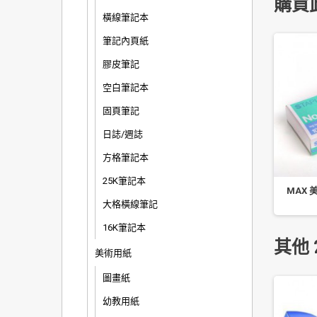
購買
橫線筆記本
筆記內頁紙
膠皮筆記
空白筆記本
固頁筆記
日誌/週誌
方格筆記本
25K筆記本
 三菱 國民溜溜筆 0.5/
SIMBALION 雄獅 HG-50-1/膠
MAX 美
.0 SXN-150 國考/考試...
水/合成糊/50cc
大格橫線筆記
16K筆記本
其他 
美術用紙
圖畫紙
幼教用紙