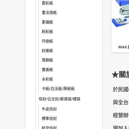
雲彩紙
書法用紙
素描紙
粉彩紙
丹迪紙
手牌 1123B 雙排高效型訂
KW-triO 平針雙排省力50%訂書
MAX 
封面紙
書機
機 05385M 顏色隨機
雪銅紙
書面紙
★關
水彩紙
卡紙/白玉紙/厚紙板
於民國
信封/公文封/薪資袋/禮袋
與全台
牛皮信封
經營辦
標準信封
現加入
航空信封