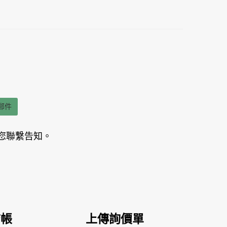
郵件
您聯繫告知。
結帳
上傳詢價單