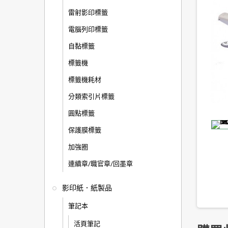
雷射影印標籤
電腦列印標籤
自黏標籤
標籤機
標籤機耗材
分類索引片標籤
圓點標籤
保護膜標籤
加強圈
連續章/職官章/回墨章
影印紙．紙製品
筆記本
活頁筆記