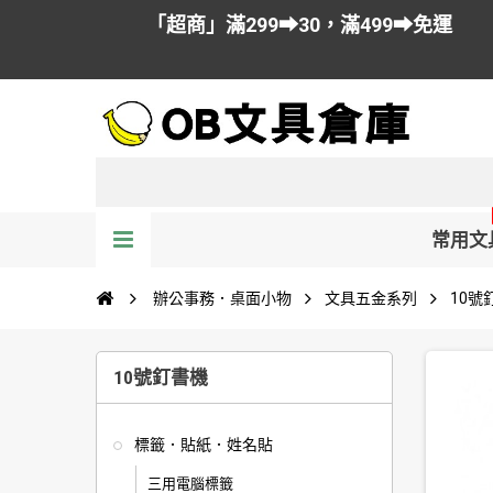
「超商」滿299➡30，滿499➡免運
常用文
辦公事務．桌面小物
文具五金系列
10號
10號釘書機
標籤．貼紙．姓名貼
三用電腦標籤