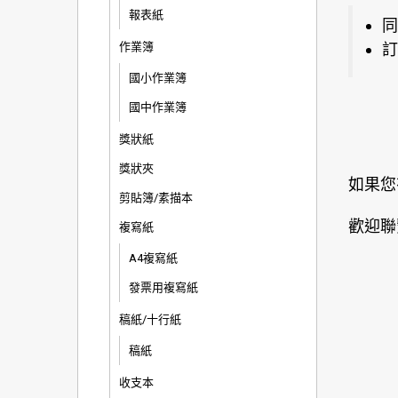
報表紙
同
作業簿
訂
國小作業簿
國中作業簿
獎狀紙
獎狀夾
如果您
剪貼簿/素描本
歡迎聯
複寫紙
A4複寫紙
發票用複寫紙
稿紙/十行紙
稿紙
收支本