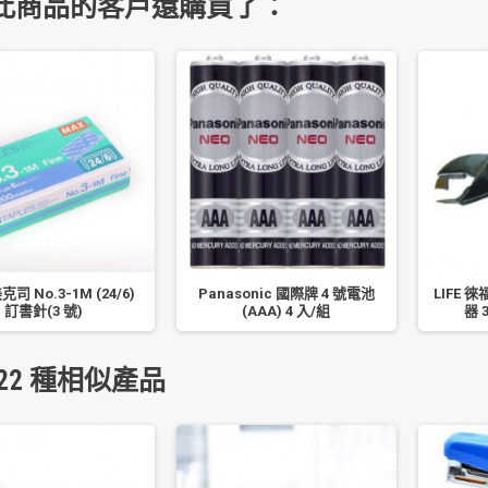
此商品的客戶還購買了：
克司 No.3-1M (24/6)
Panasonic 國際牌 4 號電池
LIFE 徠
訂書針(3 號)
(AAA) 4 入/組
器 
22 種相似產品