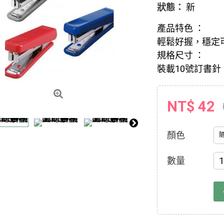
狀態：
新
產品特色 ：
輕鬆好握，穩定
規格尺寸 ：
裝載10號訂書針
NT$ 42
顏色
數量