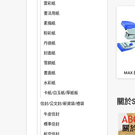
雲彩紙
書法用紙
素描紙
粉彩紙
丹迪紙
封面紙
雪銅紙
手牌 1123B 雙排高效型訂
書面紙
KW-triO 平針雙排省力50%訂書
MAX 
書機
機 05385M 顏色隨機
水彩紙
卡紙/白玉紙/厚紙板
關於S
信封/公文封/薪資袋/禮袋
牛皮信封
標準信封
航空信封