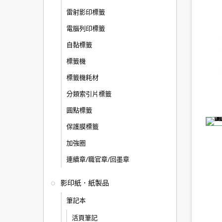
雷射影印標籤
電腦列印標籤
自黏標籤
標籤機
標籤機耗材
分類索引片標籤
圓點標籤
保護膜標籤
加強圈
連續章/職官章/回墨章
影印紙．紙製品
筆記本
活頁筆記