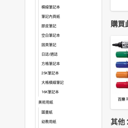
橫線筆記本
筆記內頁紙
購買
膠皮筆記
空白筆記本
固頁筆記
日誌/週誌
方格筆記本
25K筆記本
大格橫線筆記
16K筆記本
徠福 NO.1101(大)18mm
南冠 橫式識別套(2)附夾 外
百樂 
美術用紙
非訂書針 (40 入)
9.8x8.2 內 9.5x6.7cm
圖畫紙
其他 
幼教用紙