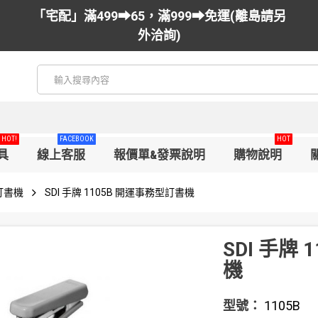
「宅配」滿499➡65，滿999➡免運(離島請另
外洽詢)
HOT!
FACEBOOK
HOT
具
線上客服
報價單&發票說明
購物說明
釘書機
SDI 手牌 1105B 開運事務型訂書機
SDI 手牌
機
型號：
1105B