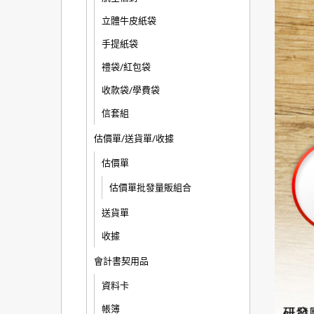
立體牛皮紙袋
手提紙袋
禮袋/紅包袋
收款袋/學費袋
信套組
估價單/送貨單/收據
估價單
估價單批發量販組合
送貨單
收據
會計書契用品
資料卡
帳簿