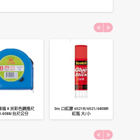
E 徠福 8 米彩色鋼捲尺
3m 口紅膠 6521R/6521/6808R
成功 13
O.4088/台尺公分
紅瓶 大/小