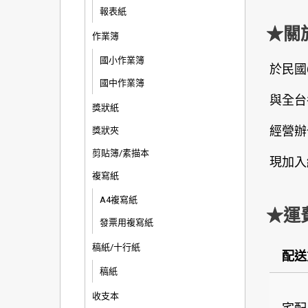
報表紙
★關
作業簿
國小作業簿
於民國
國中作業簿
與全台
獎狀紙
經營辦
獎狀夾
剪貼簿/素描本
現加入
複寫紙
A4複寫紙
★運
發票用複寫紙
稿紙/十行紙
配送
稿紙
收支本