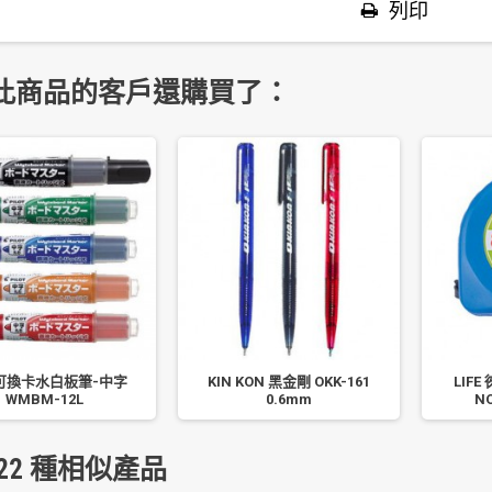
列印
此商品的客戶還購買了：
可換卡水白板筆-中字
KIN KON 黑金剛 OKK-161
LIF
WMBM-12L
0.6mm
N
22 種相似產品