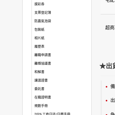
宅配
摸彩券
支票登記簿
防震氣泡袋
超商
包裝紙
相片紙
履歷表
離職申請書
離婚協議書
★出
和解書
讓渡證書
備
委託書
在職證明書
出
規劃手冊
急
2026 工商日誌/日曆手冊