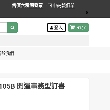
售價含稅
開發票
，可申請
報價單
登入
NT$ 0
關於我們
 1105B 開運事務型訂書