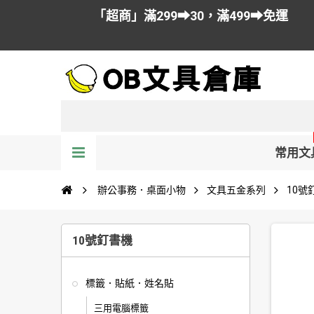
「超商」滿299➡30，滿499➡免運
常用文
辦公事務．桌面小物
文具五金系列
10號
10號釘書機
標籤．貼紙．姓名貼
三用電腦標籤