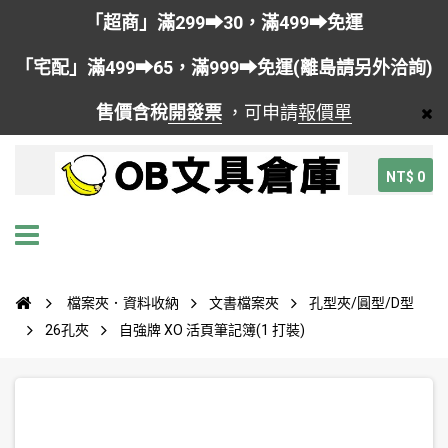
「超商」滿299➡30，滿499➡免運
「宅配」滿499➡65，滿999➡免運(離島請另外洽詢)
售價含稅
開發票
，可申請
報價單
NT$ 0
檔案夾．資料收納
文書檔案夾
孔型夾/圓型/D型
26孔夾
自強牌 XO 活頁筆記簿(1 打裝)