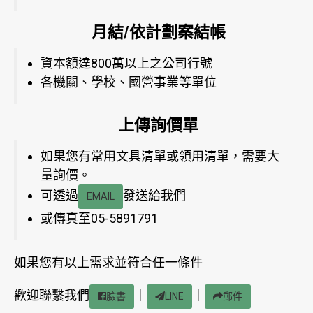
月結/依計劃案結帳
資本額達800萬以上之公司行號
各機關、學校、國營事業等單位
上傳詢價單
如果您有常用文具清單或領用清單，需要大
量詢價。
可透過
發送給我們
EMAIL
或傳真至05-5891791
如果您有以上需求並符合任一條件
歡迎聯繫我們
｜
｜
臉書
LINE
郵件