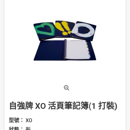
自強牌 XO 活頁筆記簿(1 打裝)
型號：
XO
狀態：
新