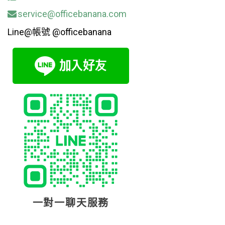
service@officebanana.com
Line@帳號 @officebanana
一對一聊天服務