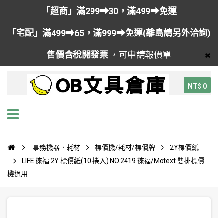
「超商」滿299➡30，滿499➡免運
「宅配」滿499➡65，滿999➡免運(離島請另外洽詢)
售價含稅
開發票
，可申請
報價單
NT$ 0
事務機器．耗材
標價機/耗材/標價牌
2Y標價紙
LIFE 徠福 2Y 標價紙(10 捲入) NO.2419 徠福/Motext 雙排標價
機適用