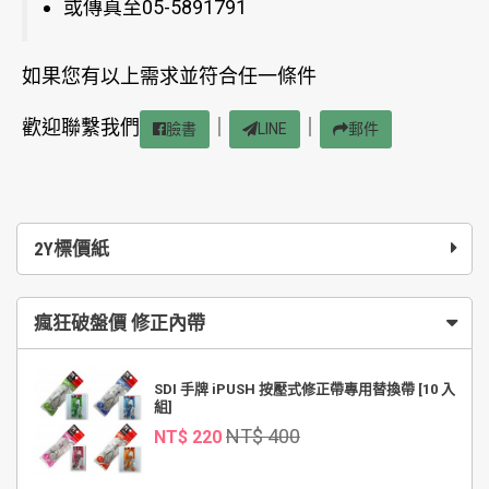
或傳真至05-5891791
如果您有以上需求並符合任一條件
歡迎聯繫我們
｜
｜
臉書
LINE
郵件
2Y標價紙
瘋狂破盤價 修正內帶
SDI 手牌 iPUSH 按壓式修正帶專用替換帶 [10 入
組]
NT$ 400
NT$ 220