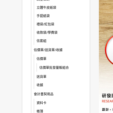
立體牛皮紙袋
手提紙袋
禮袋/紅包袋
收款袋/學費袋
信套組
估價單/送貨單/收據
估價單
估價單批發量販組合
送貨單
收據
會計書契用品
資料卡
帳簿