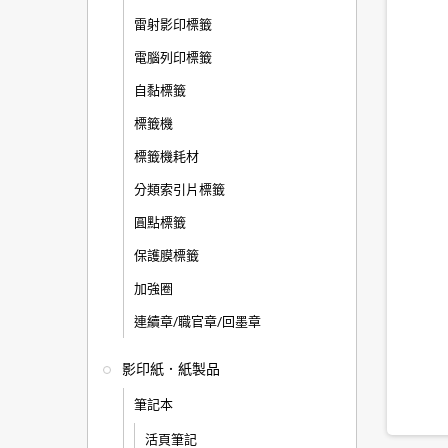
雷射影印標籤
電腦列印標籤
自黏標籤
標籤機
標籤機耗材
分類索引片標籤
圓點標籤
保護膜標籤
加強圈
連續章/職官章/回墨章
影印紙．紙製品
筆記本
活頁筆記