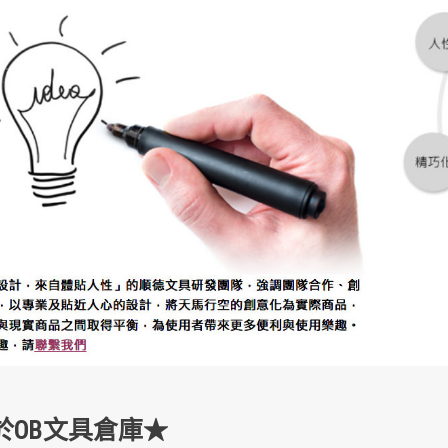
於OB文具倉庫★