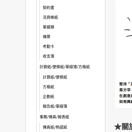
契約書
活頁帳紙
單據類
傳票
考勤卡
收支簿
計算紙/便條紙/單線簿/方格紙
計算紙/便條紙
方格紙
企劃紙
報告紙/單線簿
事務/傳真/報表紙
★關
傳真紙/熱感紙