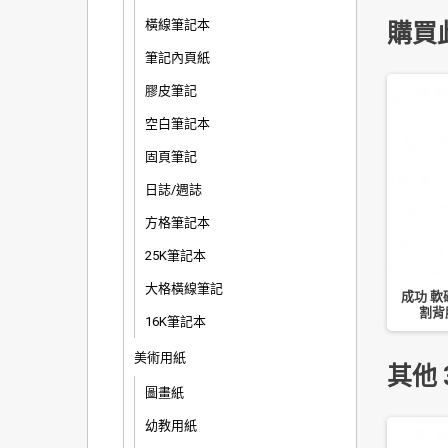
橫線筆記本
購買
筆記內頁紙
膠皮筆記
空白筆記本
固頁筆記
日誌/週誌
方格筆記本
25K筆記本
大格橫線筆記
 自動中性筆 0.48mm
SKB 自動原子筆 IB-12 / 0.5mm
成功 軟磁
OB1505
(12 入)
割背膠
16K筆記本
美術用紙
其他 
圖畫紙
幼教用紙