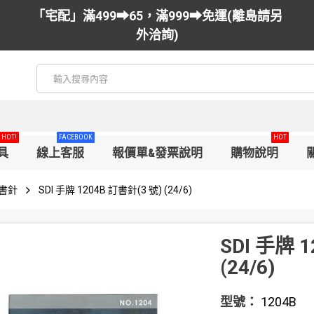
「宅配」滿499➡65，滿999➡免運(離島請另
外洽詢)
HOT!
FACEBOOK
HOT
具
線上客服
報價單&發票說明
購物說明
書針
SDI 手牌 1204B 訂書針(3 號) (24/6)
SDI 手牌 
(24/6)
型號：
1204B