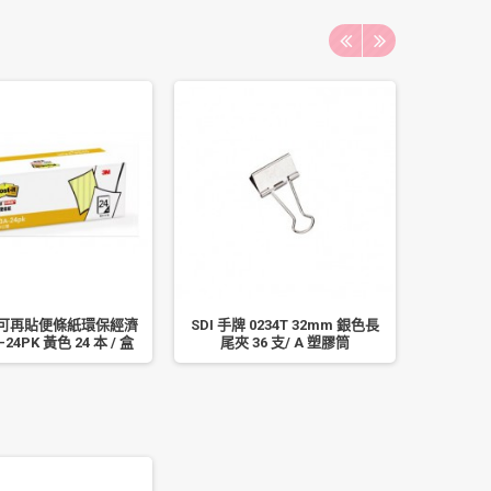
貼可再貼便條紙環保經濟
SDI 手牌 0234T 32mm 銀色長
南冠 
-24PK 黃色 24 本 / 盒
尾夾 36 支/ A 塑膠筒