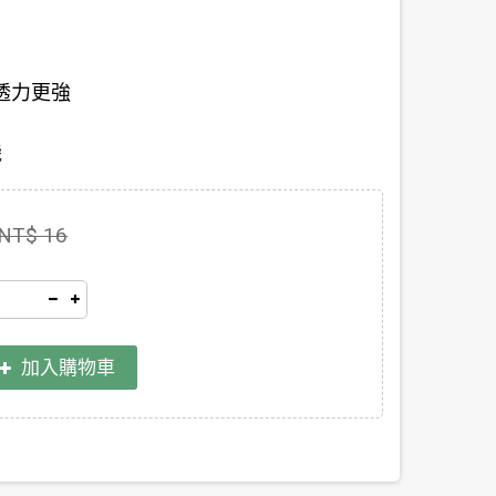
透力更強
機
NT$ 16
加入購物車