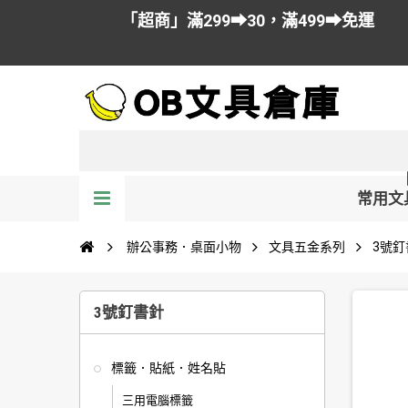
「超商」滿299➡30，滿499➡免運
常用文
辦公事務．桌面小物
文具五金系列
3號釘
3號釘書針
標籤．貼紙．姓名貼
三用電腦標籤