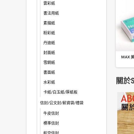
雲彩紙
書法用紙
素描紙
粉彩紙
丹迪紙
封面紙
MAX 美
雪銅紙
書面紙
關於S
水彩紙
卡紙/白玉紙/厚紙板
信封/公文封/薪資袋/禮袋
牛皮信封
標準信封
航空信封