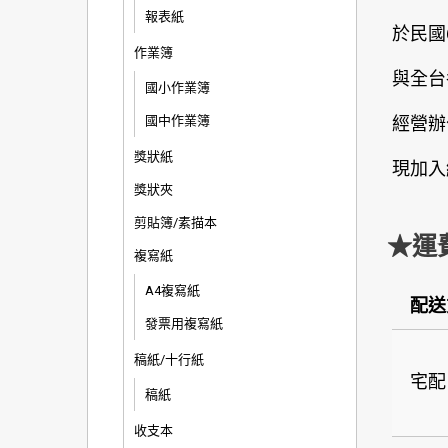
報表紙
於民國
作業簿
與全台
國小作業簿
經營辦
國中作業簿
獎狀紙
現加入
獎狀夾
剪貼簿/素描本
★運
複寫紙
A4複寫紙
配送
發票用複寫紙
稿紙/十行紙
宅配
稿紙
收支本