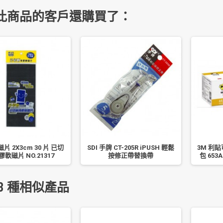
此商品的客戶還購買了：
片 2X3cm 30 片 已切
SDI 手牌 CT-205R iPUSH 輕鬆
3M 利
軟磁片 NO.21317
按修正帶替換帶
包 653A
3 種相似產品