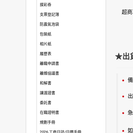
摸彩券
超商
支票登記簿
防震氣泡袋
包裝紙
相片紙
履歷表
★出
離職申請書
離婚協議書
備
和解書
讓渡證書
出
委託書
急
在職證明書
規劃手冊
如
2026 工商日誌/日曆手冊