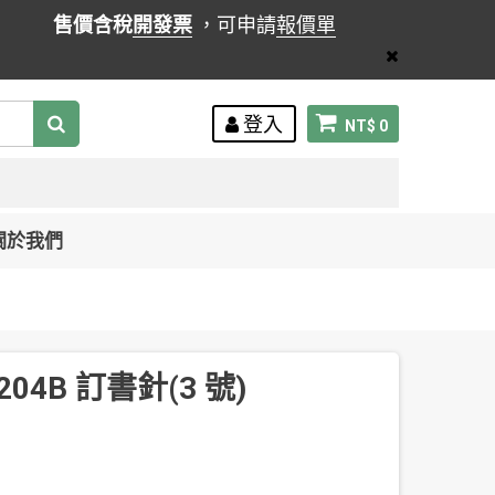
售價含稅
開發票
，可申請
報價單
登入
NT$ 0
關於我們
1204B 訂書針(3 號)